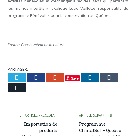
activités bénévoles et d’échanger avec des gens qui partagent
les mêmes intérêts », explique Lucie Veillette, responsable du
programme Bénévoles pour la conservation au Québec.
Source: Conservation de la nature
PARTAGER.
Twitter
Facebook
Google+
LinkedIn
Tumblr
Save
Courriel
ARTICLE PRÉCÉDENT
ARTICLE SUIVANT
Importation de
Programme
produits
ClimatSol – Québec