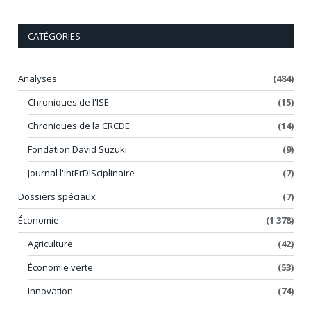
CATÉGORIES
Analyses
(484)
Chroniques de l'ISE
(15)
Chroniques de la CRCDE
(14)
Fondation David Suzuki
(9)
Journal l'intErDiSciplinaire
(7)
Dossiers spéciaux
(7)
Économie
(1 378)
Agriculture
(42)
Économie verte
(53)
Innovation
(74)