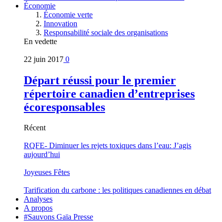
Économie
Économie verte
Innovation
Responsabilité sociale des organisations
En vedette
22 juin 2017
0
Départ réussi pour le premier
répertoire canadien d’entreprises
écoresponsables
Récent
RQFE- Diminuer les rejets toxiques dans l’eau: J’agis
aujourd’hui
Joyeuses Fêtes
Tarification du carbone : les politiques canadiennes en débat
Analyses
A propos
#Sauvons Gaïa Presse