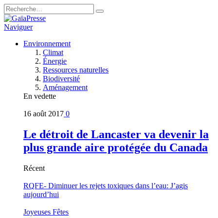
Naviguer
Environnement
Climat
Énergie
Ressources naturelles
Biodiversité
Aménagement
En vedette
16 août 2017
0
Le détroit de Lancaster va devenir la
plus grande aire protégée du Canada
Récent
RQFE- Diminuer les rejets toxiques dans l’eau: J’agis
aujourd’hui
Joyeuses Fêtes