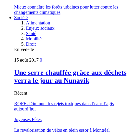
Mieux connaître les forêts urbaines pour lutter contre les
changements climatiques
Société
Alimentation
Enjeux sociaux
Santé
Mobilité
Droit
En vedette
15 août 2017
0
Une serre chauffée grâce aux déchets
verra le jour au Nunavik
Récent
RQFE- Diminuer les rejets toxiques dans l’eau: J’agis
aujourd’hui
Joyeuses Fêtes
La revalorisation de vélos en plein essor à Montréal