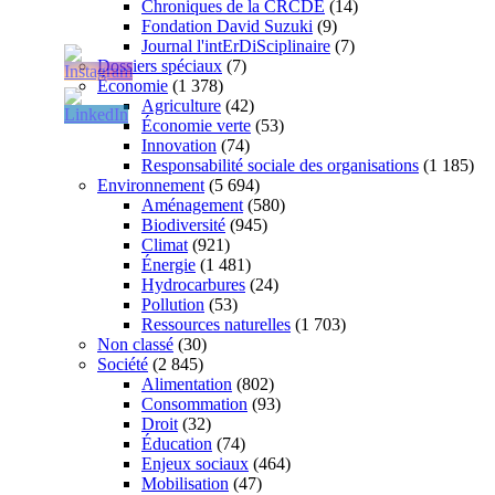
Chroniques de la CRCDE
(14)
Fondation David Suzuki
(9)
Journal l'intErDiSciplinaire
(7)
Dossiers spéciaux
(7)
Économie
(1 378)
Agriculture
(42)
Économie verte
(53)
Innovation
(74)
Responsabilité sociale des organisations
(1 185)
Environnement
(5 694)
Aménagement
(580)
Biodiversité
(945)
Climat
(921)
Énergie
(1 481)
Hydrocarbures
(24)
Pollution
(53)
Ressources naturelles
(1 703)
Non classé
(30)
Société
(2 845)
Alimentation
(802)
Consommation
(93)
Droit
(32)
Éducation
(74)
Enjeux sociaux
(464)
Mobilisation
(47)