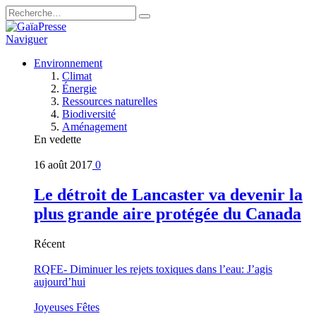
Naviguer
Environnement
Climat
Énergie
Ressources naturelles
Biodiversité
Aménagement
En vedette
16 août 2017
0
Le détroit de Lancaster va devenir la
plus grande aire protégée du Canada
Récent
RQFE- Diminuer les rejets toxiques dans l’eau: J’agis
aujourd’hui
Joyeuses Fêtes