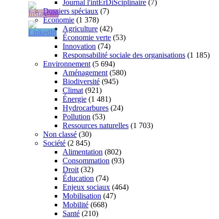
Journal l'intErDiSciplinaire
(7)
Dossiers spéciaux
(7)
Économie
(1 378)
Agriculture
(42)
Économie verte
(53)
Innovation
(74)
Responsabilité sociale des organisations
(1 185)
Environnement
(5 694)
Aménagement
(580)
Biodiversité
(945)
Climat
(921)
Énergie
(1 481)
Hydrocarbures
(24)
Pollution
(53)
Ressources naturelles
(1 703)
Non classé
(30)
Société
(2 845)
Alimentation
(802)
Consommation
(93)
Droit
(32)
Éducation
(74)
Enjeux sociaux
(464)
Mobilisation
(47)
Mobilité
(668)
Santé
(210)