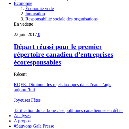
Économie
Économie verte
Innovation
Responsabilité sociale des organisations
En vedette
22 juin 2017
0
Départ réussi pour le premier
répertoire canadien d’entreprises
écoresponsables
Récent
RQFE- Diminuer les rejets toxiques dans l’eau: J’agis
aujourd’hui
Joyeuses Fêtes
Tarification du carbone : les politiques canadiennes en débat
Analyses
A propos
#Sauvons Gaïa Presse