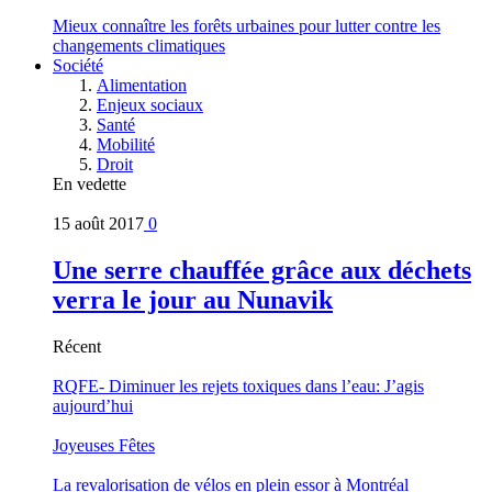
Mieux connaître les forêts urbaines pour lutter contre les
changements climatiques
Société
Alimentation
Enjeux sociaux
Santé
Mobilité
Droit
En vedette
15 août 2017
0
Une serre chauffée grâce aux déchets
verra le jour au Nunavik
Récent
RQFE- Diminuer les rejets toxiques dans l’eau: J’agis
aujourd’hui
Joyeuses Fêtes
La revalorisation de vélos en plein essor à Montréal