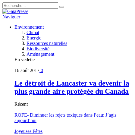
Naviguer
Environnement
Climat
Énergie
Ressources naturelles
Biodiversité
Aménagement
En vedette
16 août 2017
0
Le détroit de Lancaster va devenir la
plus grande aire protégée du Canada
Récent
RQFE- Diminuer les rejets toxiques dans l’eau: J’agis
aujourd’hui
Joyeuses Fêtes