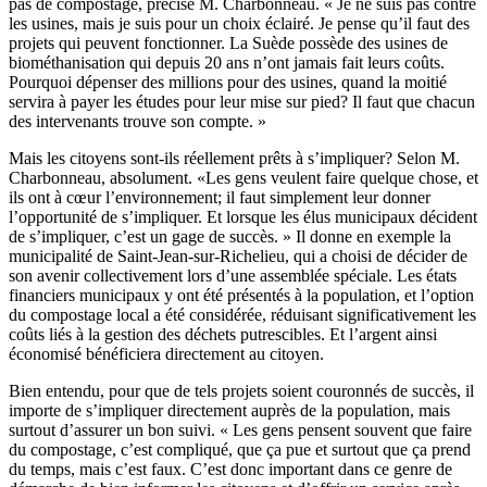
pas de compostage, précise M. Charbonneau. « Je ne suis pas contre
les usines, mais je suis pour un choix éclairé. Je pense qu’il faut des
projets qui peuvent fonctionner. La Suède possède des usines de
biométhanisation qui depuis 20 ans n’ont jamais fait leurs coûts.
Pourquoi dépenser des millions pour des usines, quand la moitié
servira à payer les études pour leur mise sur pied? Il faut que chacun
des intervenants trouve son compte. »
Mais les citoyens sont-ils réellement prêts à s’impliquer? Selon M.
Charbonneau, absolument. «Les gens veulent faire quelque chose, et
ils ont à cœur l’environnement; il faut simplement leur donner
l’opportunité de s’impliquer. Et lorsque les élus municipaux décident
de s’impliquer, c’est un gage de succès. » Il donne en exemple la
municipalité de Saint-Jean-sur-Richelieu, qui a choisi de décider de
son avenir collectivement lors d’une assemblée spéciale. Les états
financiers municipaux y ont été présentés à la population, et l’option
du compostage local a été considérée, réduisant significativement les
coûts liés à la gestion des déchets putrescibles. Et l’argent ainsi
économisé bénéficiera directement au citoyen.
Bien entendu, pour que de tels projets soient couronnés de succès, il
importe de s’impliquer directement auprès de la population, mais
surtout d’assurer un bon suivi. « Les gens pensent souvent que faire
du compostage, c’est compliqué, que ça pue et surtout que ça prend
du temps, mais c’est faux. C’est donc important dans ce genre de