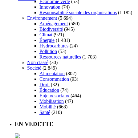
Économie verte
(53)
Innovation
(74)
Responsabilité sociale des organisations
(1 185)
Environnement
(5 694)
Aménagement
(580)
Biodiversité
(945)
Climat
(921)
Énergie
(1 481)
Hydrocarbures
(24)
Pollution
(53)
Ressources naturelles
(1 703)
Non classé
(30)
Société
(2 845)
Alimentation
(802)
Consommation
(93)
Droit
(32)
Éducation
(74)
Enjeux sociaux
(464)
Mobilisation
(47)
Mobilité
(668)
Santé
(210)
EN VEDETTE