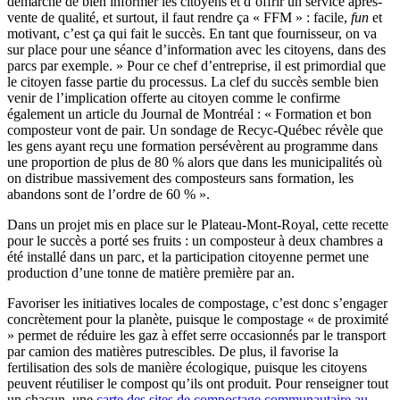
démarche de bien informer les citoyens et d’offrir un service après-
vente de qualité, et surtout, il faut rendre ça « FFM » : facile,
fun
et
motivant, c’est ça qui fait le succès. En tant que fournisseur, on va
sur place pour une séance d’information avec les citoyens, dans des
parcs par exemple. » Pour ce chef d’entreprise, il est primordial que
le citoyen fasse partie du processus. La clef du succès semble bien
venir de l’implication offerte au citoyen comme le confirme
également un article du Journal de Montréal : « Formation et bon
composteur vont de pair. Un sondage de Recyc-Québec révèle que
les gens ayant reçu une formation persévèrent au programme dans
une proportion de plus de 80 % alors que dans les municipalités où
on distribue massivement des composteurs sans formation, les
abandons sont de l’ordre de 60 % ».
Dans un projet mis en place sur le Plateau-Mont-Royal, cette recette
pour le succès a porté ses fruits : un composteur à deux chambres a
été installé dans un parc, et la participation citoyenne permet une
production d’une tonne de matière première par an.
Favoriser les initiatives locales de compostage, c’est donc s’engager
concrètement pour la planète, puisque le compostage « de proximité
» permet de réduire les gaz à effet serre occasionnés par le transport
par camion des matières putrescibles. De plus, il favorise la
fertilisation des sols de manière écologique, puisque les citoyens
peuvent réutiliser le compost qu’ils ont produit. Pour renseigner tout
un chacun, une
carte des sites de compostage communautaire au