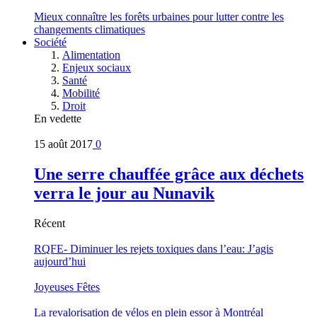
Mieux connaître les forêts urbaines pour lutter contre les
changements climatiques
Société
Alimentation
Enjeux sociaux
Santé
Mobilité
Droit
En vedette
15 août 2017
0
Une serre chauffée grâce aux déchets
verra le jour au Nunavik
Récent
RQFE- Diminuer les rejets toxiques dans l’eau: J’agis
aujourd’hui
Joyeuses Fêtes
La revalorisation de vélos en plein essor à Montréal