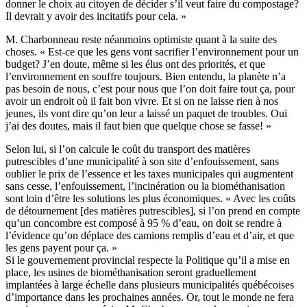
donner le choix au citoyen de décider s’il veut faire du compostage?
Il devrait y avoir des incitatifs pour cela. »
M. Charbonneau reste néanmoins optimiste quant à la suite des
choses. « Est-ce que les gens vont sacrifier l’environnement pour un
budget? J’en doute, même si les élus ont des priorités, et que
l’environnement en souffre toujours. Bien entendu, la planète n’a
pas besoin de nous, c’est pour nous que l’on doit faire tout ça, pour
avoir un endroit où il fait bon vivre. Et si on ne laisse rien à nos
jeunes, ils vont dire qu’on leur a laissé un paquet de troubles. Oui
j’ai des doutes, mais il faut bien que quelque chose se fasse! »
Selon lui, si l’on calcule le coût du transport des matières
putrescibles d’une municipalité à son site d’enfouissement, sans
oublier le prix de l’essence et les taxes municipales qui augmentent
sans cesse, l’enfouissement, l’incinération ou la biométhanisation
sont loin d’être les solutions les plus économiques. « Avec les coûts
de détournement [des matières putrescibles], si l’on prend en compte
qu’un concombre est composé à 95 % d’eau, on doit se rendre à
l’évidence qu’on déplace des camions remplis d’eau et d’air, et que
les gens payent pour ça. »
Si le gouvernement provincial respecte la Politique qu’il a mise en
place, les usines de biométhanisation seront graduellement
implantées à large échelle dans plusieurs municipalités québécoises
d’importance dans les prochaines années. Or, tout le monde ne fera