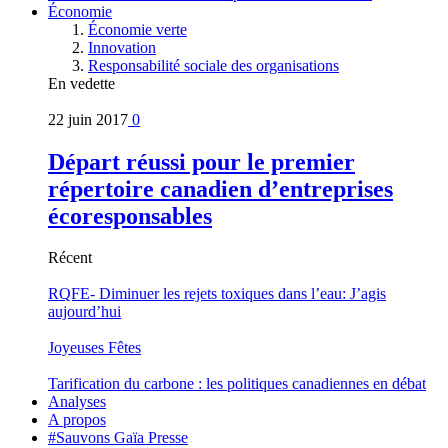
Économie
Économie verte
Innovation
Responsabilité sociale des organisations
En vedette
22 juin 2017
0
Départ réussi pour le premier
répertoire canadien d’entreprises
écoresponsables
Récent
RQFE- Diminuer les rejets toxiques dans l’eau: J’agis
aujourd’hui
Joyeuses Fêtes
Tarification du carbone : les politiques canadiennes en débat
Analyses
A propos
#Sauvons Gaïa Presse