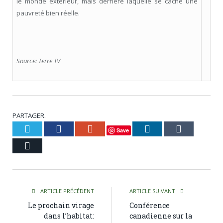
le monde extérieur, mais derrière laquelle se cache une
pauvreté bien réelle.
Source: Terre TV
PARTAGER.
Twitter
Facebook
Google+
LinkedIn
Tumblr
Save
Courriel
ARTICLE PRÉCÉDENT
ARTICLE SUIVANT
Le prochain virage
Conférence
dans l’habitat:
canadienne sur la