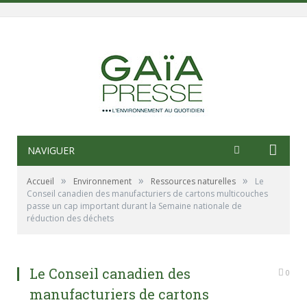
NAVIGUER
»
»
»
Accueil
Environnement
Ressources naturelles
Le
Conseil canadien des manufacturiers de cartons multicouches
passe un cap important durant la Semaine nationale de
réduction des déchets
Le Conseil canadien des
0
manufacturiers de cartons