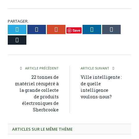
PARTAGER.
Twitter
Facebook
Google+
LinkedIn
Tumblr
Save
Courriel
ARTICLE PRÉCÉDENT
ARTICLE SUIVANT
22 tonnes de
Ville intelligente :
matériel récupéré à
de quelle
la grande collecte
intelligence
de produits
voulons-nous?
électroniques de
Sherbrooke
ARTICLES SUR LE MÊME THÈME