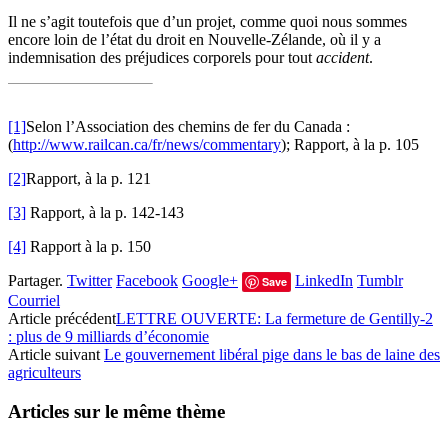
Il ne s’agit toutefois que d’un projet, comme quoi nous sommes
encore loin de l’état du droit en Nouvelle-Zélande, où il y a
indemnisation des préjudices corporels pour tout
accident
.
[1]
Selon l’Association des chemins de fer du Canada :
(
http://www.railcan.ca/fr/news/commentary
); Rapport, à la p. 105
[2]
Rapport, à la p. 121
[3]
Rapport, à la p. 142-143
[4]
Rapport à la p. 150
Partager.
Twitter
Facebook
Google+
LinkedIn
Tumblr
Save
Courriel
Article précédent
LETTRE OUVERTE: La fermeture de Gentilly-2
: plus de 9 milliards d’économie
Article suivant
Le gouvernement libéral pige dans le bas de laine des
agriculteurs
Articles sur le même thème