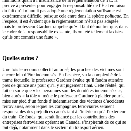
munitions quant à l’insuffisance de la réglementation de TC, la
preuve à présenter pour engager la responsabilité de l’État en raison
du fait qu’il n’aurait pas adopté une réglementation suffisante est
extrêmement difficile, puisque cela entre dans la sphère
politique.
En
l’espèce, il est évident que la réglementation n’était pas adaptée,
mais le professeur Gardner rappelle qu’« il faut démontrer que, dans
le cadre de la responsabilité existante, ils ont été tellement laxistes
qu’ils ont commis une faute ».
Quelles suites ?
Une fois le recours collectif autorisé, les proches des victimes sont
encore loin d’être indemnisés. En l’espèce, vu la complexité de la
trame factuelle, le professeur Gardner évalue qu’il faudra attendre
près de quinze ans pour qu’il y ait jugement final. Cette réalité, qui
fait en sorte que « les personnes sont les dernières indemnisées »,
bien après « la tôle », mène le professeur Gardner à plaider pour la
mise sur pied d’un fonds d’indemnisation des victimes d’accidents
ferroviaires, selon lequel les compagnies ferroviaires seraient
responsables des préjudices causés tant à l’intérieur qu’à l’extérieur
du train. Ce fonds, qui serait financé par les contributions des
entreprises ferroviaires opérant au Canada, s’inspirerait de ce qui se
fait déjà, notamment dans le secteur du transport aérien.