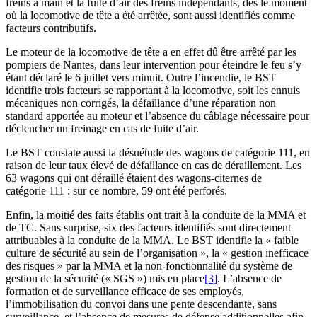
freins à main et la fuite d’air des freins indépendants, dès le moment
où la locomotive de tête a été arrêtée, sont aussi identifiés comme
facteurs contributifs.
Le moteur de la locomotive de tête a en effet dû être arrêté par les
pompiers de Nantes, dans leur intervention pour éteindre le feu s’y
étant déclaré le 6 juillet vers minuit. Outre l’incendie, le BST
identifie trois facteurs se rapportant à la locomotive, soit les ennuis
mécaniques non corrigés, la défaillance d’une réparation non
standard apportée au moteur et l’absence du câblage nécessaire pour
déclencher un freinage en cas de fuite d’air.
Le BST constate aussi la désuétude des wagons de catégorie 111, en
raison de leur taux élevé de défaillance en cas de déraillement. Les
63 wagons qui ont déraillé étaient des wagons-citernes de
catégorie 111 : sur ce nombre, 59 ont été perforés.
Enfin, la moitié des faits établis ont trait à la conduite de la MMA et
de TC. Sans surprise, six des facteurs identifiés sont directement
attribuables à la conduite de la MMA. Le BST identifie la « faible
culture de sécurité au sein de l’organisation », la « gestion inefficace
des risques » par la MMA et la non-fonctionnalité du système de
gestion de la sécurité (« SGS ») mis en place
[3]
. L’absence de
formation et de surveillance efficace de ses employés,
l’immobilisation du convoi dans une pente descendante, sans
surveillance, et l’absence de mesures de défense additionnelles afin