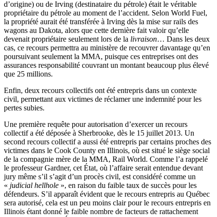
d’origine) ou de Irving (destinataire du pétrole) était le véritable
propriétaire du pétrole au moment de l’accident. Selon World Fuel,
la propriété aurait été transférée à Irving dès la mise sur rails des
wagons au Dakota, alors que cette dernière fait valoir qu’elle
devenait propriétaire seulement lors de la
livraison
… Dans les deux
cas, ce recours permettra au ministère de recouvrer davantage qu’en
poursuivant seulement la MMA, puisque ces entreprises ont des
assurances responsabilité couvrant un montant beaucoup plus élevé
que 25 millions.
Enfin, deux recours collectifs ont été entrepris dans un contexte
civil, permettant aux victimes de réclamer une indemnité pour les
pertes subies.
Une première requête pour autorisation d’exercer un recours
collectif a été déposée à Sherbrooke, dès le 15 juillet 2013. Un
second recours collectif a aussi été entrepris par certains proches des
victimes dans le Cook County en Illinois, où est situé le siège social
de la compagnie mère de la MMA, Rail World. Comme l’a rappelé
le professeur Gardner, cet État, où l’affaire serait entendue devant
jury même s’il s’agit d’un procès civil, est considéré comme un
«
judicial hellhole
», en raison du faible taux de succès pour les
défendeurs. S’il apparaît évident que le recours entrepris au Québec
sera autorisé, cela est un peu moins clair pour le recours entrepris en
Illinois étant donné le faible nombre de facteurs de rattachement