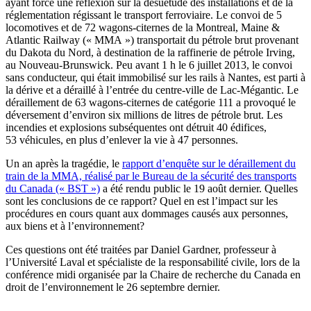
ayant forcé une réflexion sur la désuétude des installations et de la
réglementation régissant le transport ferroviaire. Le convoi de 5
locomotives et de 72 wagons-citernes de la Montreal, Maine &
Atlantic Railway (« MMA ») transportait du pétrole brut provenant
du Dakota du Nord, à destination de la raffinerie de pétrole Irving,
au Nouveau-Brunswick. Peu avant 1 h le 6 juillet 2013, le convoi
sans conducteur, qui était immobilisé sur les rails à Nantes, est parti à
la dérive et a déraillé à l’entrée du centre-ville de Lac-Mégantic. Le
déraillement de 63 wagons-citernes de catégorie 111 a provoqué le
déversement d’environ six millions de litres de pétrole brut. Les
incendies et explosions subséquentes ont détruit 40 édifices,
53 véhicules, en plus d’enlever la vie à 47 personnes.
Un an après la tragédie, le
rapport d’enquête sur le déraillement du
train de la MMA, réalisé par le Bureau de la sécurité des transports
du Canada (« BST »)
a été rendu public le 19 août dernier. Quelles
sont les conclusions de ce rapport? Quel en est l’impact sur les
procédures en cours quant aux dommages causés aux personnes,
aux biens et à l’environnement?
Ces questions ont été traitées par Daniel Gardner, professeur à
l’Université Laval et spécialiste de la responsabilité civile, lors de la
conférence midi organisée par la Chaire de recherche du Canada en
droit de l’environnement le 26 septembre dernier.