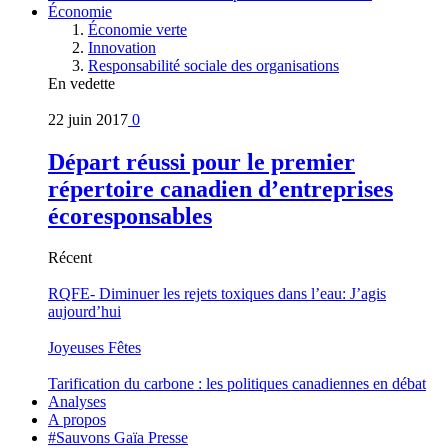
Économie
Économie verte
Innovation
Responsabilité sociale des organisations
En vedette
22 juin 2017
0
Départ réussi pour le premier
répertoire canadien d’entreprises
écoresponsables
Récent
RQFE- Diminuer les rejets toxiques dans l’eau: J’agis
aujourd’hui
Joyeuses Fêtes
Tarification du carbone : les politiques canadiennes en débat
Analyses
A propos
#Sauvons Gaïa Presse