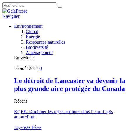
Naviguer
Environnement
Climat
Énergie
Ressources naturelles
Biodiversité
Aménagement
En vedette
16 août 2017
0
Le détroit de Lancaster va devenir la
plus grande aire protégée du Canada
Récent
RQFE- Diminuer les rejets toxiques dans l’eau: J’agis
aujourd’hui
Joyeuses Fêtes