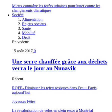
Mieux connaître les forêts urbaines pour lutter contre les
changements climatiques
Société
Alimentation
Enjeux sociaux
Santé
Mobilité
Droit
En vedette
15 août 2017
0
Une serre chauffée grâce aux déchets
verra le jour au Nunavik
Récent
RQFE- Diminuer les rejets toxiques dans l’eau: J’agis
aujourd’hui
Joyeuses Fêtes
La revalorisation de vélos en plein essor à Montréal