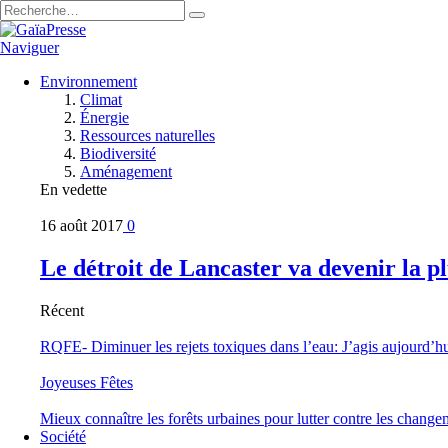
Naviguer
Environnement
Climat
Énergie
Ressources naturelles
Biodiversité
Aménagement
En vedette
16 août 2017
0
Le détroit de Lancaster va devenir la 
Récent
RQFE- Diminuer les rejets toxiques dans l’eau: J’agis aujourd’h
Joyeuses Fêtes
Mieux connaître les forêts urbaines pour lutter contre les change
Société