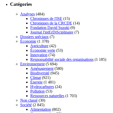
Catégories
Analyses
(484)
Chroniques de l'ISE
(15)
Chroniques de la CRCDE
(14)
Fondation David Suzuki
(9)
Journal l'intErDiSciplinaire
(7)
Dossiers spéciaux
(7)
Économie
(1 378)
Agriculture
(42)
Économie verte
(53)
Innovation
(74)
Responsabilité sociale des organisations
(1 185)
Environnement
(5 694)
Aménagement
(580)
Biodiversité
(945)
Climat
(921)
Énergie
(1 481)
Hydrocarbures
(24)
Pollution
(53)
Ressources naturelles
(1 703)
Non classé
(30)
Société
(2 845)
Alimentation
(802)