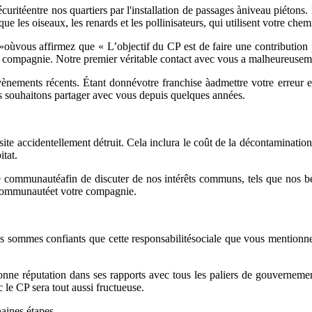
curitéentre nos quartiers par l'installation de passages àniveau piétons
que les oiseaux, les renards et les pollinisateurs, qui utilisent votre ch
»oùvous affirmez que « L’objectif du CP est de faire une contribution p
ompagnie. Notre premier véritable contact avec vous a malheureusement 
ènements récents. Étant donnévotre franchise àadmettre votre erreur e
ous souhaitons partager avec vous depuis quelques années.
e accidentellement détruit. Cela inclura le coût de la décontamination d
itat.
 communautéafin de discuter de nos intérêts communs, tels que nos be
e communautéet votre compagnie.
sommes confiants que cette responsabilitésociale que vous mentionnez 
e réputation dans ses rapports avec tous les paliers de gouvernemen
 le CP sera tout aussi fructueuse.
aines étapes.