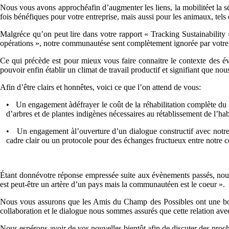
Nous vous avons approchéafin d’augmenter les liens, la mobilitéet la sé
fois bénéfiques pour votre entreprise, mais aussi pour les animaux, tels 
Malgréce qu’on peut lire dans votre rapport « Tracking Sustainability 
opérations », notre communautése sent complètement ignorée par votre c
Ce qui précède est pour mieux vous faire connaitre le contexte des év
pouvoir enfin établir un climat de travail productif et signifiant que n
Afin d’être clairs et honnêtes, voici ce que l’on attend de vous:
• Un engagement àdéfrayer le coût de la réhabilitation complète du sit
d’arbres et de plantes indigènes nécessaires au rétablissement de l’hab
• Un engagement àl’ouverture d’un dialogue constructif avec notre
cadre clair ou un protocole pour des échanges fructueux entre notr
Étant donnévotre réponse empressée suite aux évènements passés, nous 
est peut-être un artère d’un pays mais la communautéen est le coeur ».
Nous vous assurons que les Amis du Champ des Possibles ont une bonn
collaboration et le dialogue nous sommes assurés que cette relation avec
Nous espérons avoir de vos nouvelles bientôt afin de discuter des proch