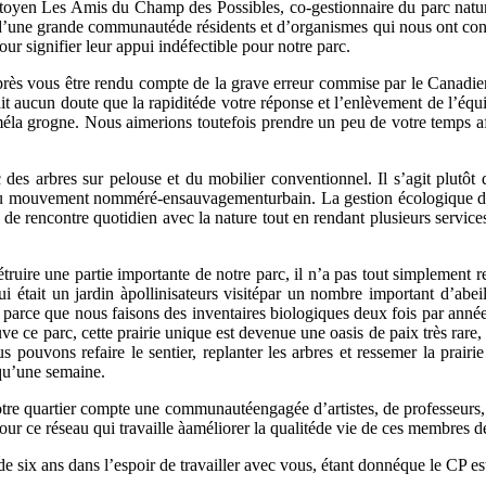
itoyen Les Amis du Champ des Possibles, co-gestionnaire du parc nat
’une grande communautéde résidents et d’organismes qui nous ont contac
our signifier leur appui indéfectible pour notre parc.
ès vous être rendu compte de la grave erreur commise par le Canadien 
ait aucun doute que la rapiditéde votre réponse et l’enlèvement de l’
éla grogne. Nous aimerions toutefois prendre un peu de votre temps a
des arbres sur pelouse et du mobilier conventionnel. Il s’agit plutô
au mouvement nomméré-ensauvagementurbain. La gestion écologique de n
u de rencontre quotidien avec la nature tout en rendant plusieurs servic
ire une partie importante de notre parc, il n’a pas tout simplement reti
ui était un jardin àpollinisateurs visitépar un nombre important d’abeil
r parce que nous faisons des inventaires biologiques deux fois par année
ve ce parc, cette prairie unique est devenue une oasis de paix très rare, 
pouvons refaire le sentier, replanter les arbres et ressemer la prairi
 qu’une semaine.
otre quartier compte une communautéengagée d’artistes, de professeurs, d
our ce réseau qui travaille àaméliorer la qualitéde vie de ces membres d
 six ans dans l’espoir de travailler avec vous, étant donnéque le CP est