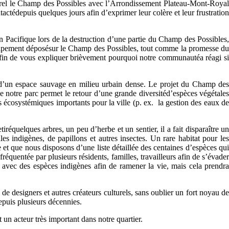
urel le Champ des Possibles avec l’Arrondissement Plateau-Mont-Royal
tédepuis quelques jours afin d’exprimer leur colère et leur frustration
Pacifique lors de la destruction d’une partie du Champ des Possibles,
équipement déposésur le Champ des Possibles, tout comme la promesse du
fin de vous expliquer brièvement pourquoi notre communautéa réagi si
t d’un espace sauvage en milieu urbain dense. Le projet du Champ des
otre parc permet le retour d’une grande diversitéd’espèces végétales
es écosystémiques importants pour la ville (p. ex. la gestion des eaux de
réquelques arbres, un peu d’herbe et un sentier, il a fait disparaître un
les indigènes, de papillons et autres insectes. Un rare habitat pour les
 et que nous disposons d’une liste détaillée des centaines d’espèces qui
fréquentée par plusieurs résidents, familles, travailleurs afin de s’évader
e avec des espèces indigènes afin de ramener la vie, mais cela prendra
e designers et autres créateurs culturels, sans oublier un fort noyau de
epuis plusieurs décennies.
 un acteur très important dans notre quartier.