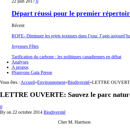
22 juin 2017
0
Départ réussi pour le premier répertoi
Récent
RQFE- Diminuer les rejets toxiques dans l’eau: J’agis aujourd’h
Joyeuses Fêtes
Tarification du carbone : les politiques canadiennes en débat
Analyses
A propos
#Sauvons Gaïa Presse
Vous êtes :
Accueil
»
Environnement
»
Biodiversité
»
LETTRE OUVERTE: Sa
LETTRE OUVERTE: Sauvez le parc naturel 
0
By
on
22 octobre 2014
Biodiversité
Cher M. Harrison