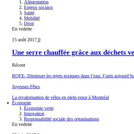
Alimentation
Enjeux sociaux
Santé
Mobilité
Droit
En vedette
15 août 2017
0
Une serre chauffée grâce aux déchets v
Récent
RQFE- Diminuer les rejets toxiques dans l’eau: J’agis aujourd’h
Joyeuses Fêtes
La revalorisation de vélos en plein essor à Montréal
Économie
Économie verte
Innovation
Responsabilité sociale des organisations
En vedette