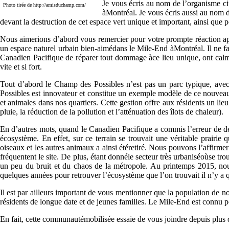
Je vous écris au nom de l’organisme c
Photo tirée de http://amisduchamp.com/
àMontréal. Je vous écris aussi au nom d
devant la destruction de cet espace vert unique et important, ainsi que p
Nous aimerions d’abord vous remercier pour votre prompte réaction apr
un espace naturel urbain bien-aimédans le Mile-End àMontréal. Il ne f
Canadien Pacifique de réparer tout dommage àce lieu unique, ont calm
vite et si fort.
Tout d’abord le Champ des Possibles n’est pas un parc typique, avec 
Possibles est innovateur et constitue un exemple modèle de ce nouve
et animales dans nos quartiers. Cette gestion offre aux résidents un lie
pluie, la réduction de la pollution et l’atténuation des îlots de chaleur).
En d’autres mots, quand le Canadien Pacifique a commis l’erreur de détru
écosystème. En effet, sur ce terrain se trouvait une véritable prairie q
oiseaux et les autres animaux a ainsi étéretiré. Nous pouvons l’affirme
fréquentent le site. De plus, étant donnéle secteur très urbaniséoùse trou
un peu du bruit et du chaos de la métropole. Au printemps 2015, nous 
quelques années pour retrouver l’écosystème que l’on trouvait il n’y a
Il est par ailleurs important de vous mentionner que la population de n
résidents de longue date et de jeunes familles. Le Mile-End est connu p
En fait, cette communautémobilisée essaie de vous joindre depuis plus de