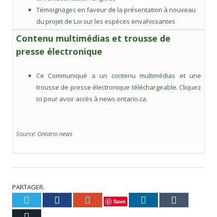
Témoignages en faveur de la présentation à nouveau
du projet de Loi sur les espèces envahissantes
Contenu multimédias et trousse de
presse électronique
Ce Communiqué a un contenu multimédias et une
trousse de presse électronique téléchargeable. Cliquez
ici pour avoir accès à news.ontario.ca.
Source: Ontario news
PARTAGER.
Twitter
Facebook
Google+
LinkedIn
Tumblr
Save
Courriel