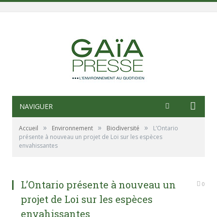
NAVIGUER
»
»
»
Accueil
Environnement
Biodiversité
L’Ontario
présente à nouveau un projet de Loi sur les espèces
envahissantes
L’Ontario présente à nouveau un
0
projet de Loi sur les espèces
envahissantes