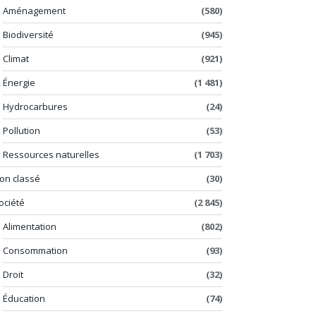
Aménagement
(580)
Biodiversité
(945)
Climat
(921)
Énergie
(1 481)
Hydrocarbures
(24)
Pollution
(53)
Ressources naturelles
(1 703)
on classé
(30)
ociété
(2 845)
Alimentation
(802)
Consommation
(93)
Droit
(32)
Éducation
(74)