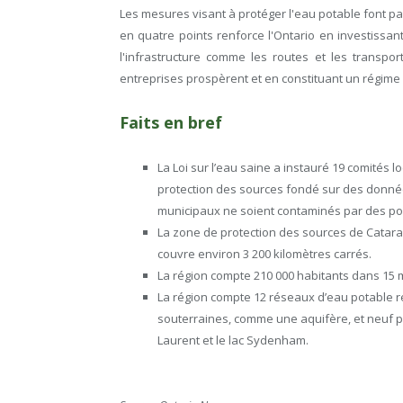
Les mesures visant à protéger l'eau potable font p
en quatre points renforce l'Ontario en investissan
l'infrastructure comme les routes et les transpo
entreprises prospèrent et en constituant un régime
Faits en bref
La Loi sur l’eau saine a instauré 19 comités
protection des sources fondé sur des donnée
municipaux ne soient contaminés par des pol
La zone de protection des sources de Cataraqu
couvre environ 3 200 kilomètres carrés.
La région compte 210 000 habitants dans 15 m
La région compte 12 réseaux d’eau potable ré
souterraines, comme une aquifère, et neuf par
Laurent et le lac Sydenham.