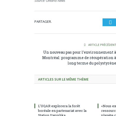
Source: Ontario News
PARTAGER.
Tw
ARTICLE PRÉCÉDEN
Un nouveau pas pour l’environnement 
Montréal: programme de récupération 
long terme du polystyrèn
ARTICLES SUR LE MÊME THÈME
L’UQAR explorera la forêt
«Nous ex
boréale en partenariat avec la
ressourc
Station Uapishka
planète c