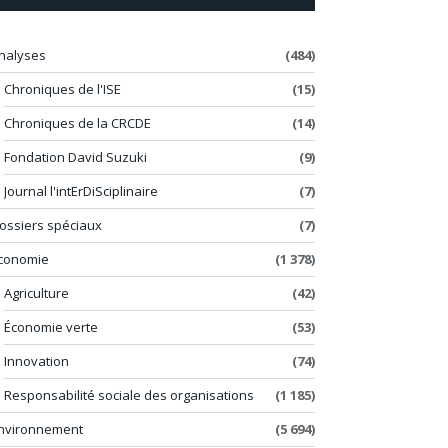
nalyses
(484)
Chroniques de l'ISE
(15)
Chroniques de la CRCDE
(14)
Fondation David Suzuki
(9)
Journal l'intErDiSciplinaire
(7)
ossiers spéciaux
(7)
conomie
(1 378)
Agriculture
(42)
Économie verte
(53)
Innovation
(74)
Responsabilité sociale des organisations
(1 185)
nvironnement
(5 694)