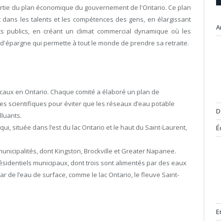
artie du plan économique du gouvernement de l'Ontario. Ce plan
t dans les talents et les compétences des gens, en élargissant
A
rts publics, en créant un climat commercial dynamique où les
 d'épargne qui permette à tout le monde de prendre sa retraite.
 locaux en Ontario. Chaque comité a élaboré un plan de
s scientifiques pour éviter que les réseaux d’eau potable
D
luants.
i, située dans l’est du lac Ontario et le haut du Saint-Laurent,
É
unicipalités, dont Kingston, Brockville et Greater Napanee.
sidentiels municipaux, dont trois sont alimentés par des eaux
 de l’eau de surface, comme le lac Ontario, le fleuve Saint-
E