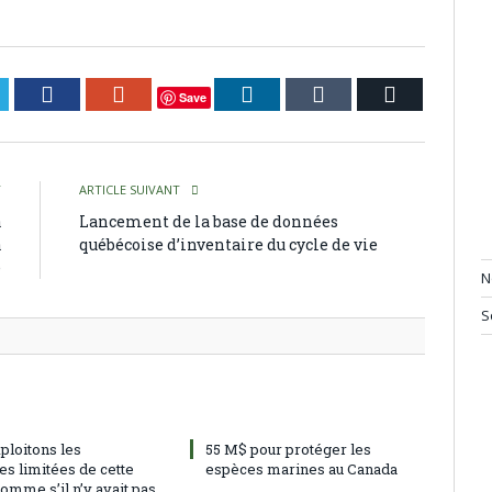
itter
Facebook
Google+
LinkedIn
Tumblr
Courriel
Save
T
ARTICLE SUIVANT
à
Lancement de la base de données
à
québécoise d’inventaire du cycle de vie
e
N
S
ploitons les
55 M$ pour protéger les
es limitées de cette
espèces marines au Canada
omme s’il n’y avait pas