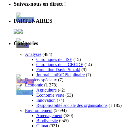
Suivez-nous en direct !
PARTENAIRES
Catégories
Analyses
(484)
Chroniques de l'ISE
(15)
Chroniques de la CRCDE
(14)
Fondation David Suzuki
(9)
Journal l'intErDiSciplinaire
(7)
Dossiers spéciaux
(7)
Économie
(1 378)
Agriculture
(42)
Économie verte
(53)
Innovation
(74)
Responsabilité sociale des organisations
(1 185)
Environnement
(5 694)
Aménagement
(580)
Biodiversité
(945)
Climat
(921)