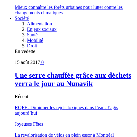
Mieux connaître les forêts urbaines pour lutter contre les
changements climatiques
Société
Alimentation
Enjeux sociaux
Santé
Mobilité
Droit
En vedette
15 août 2017
0
Une serre chauffée grâce aux déchets
verra le jour au Nunavik
Récent
RQFE- Diminuer les rejets toxiques dans l’eau: J’agis
aujourd’hui
Joyeuses Fêtes
La revalorisation de vélos en plein essor à Montréal