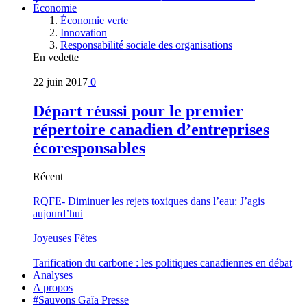
Économie
Économie verte
Innovation
Responsabilité sociale des organisations
En vedette
22 juin 2017
0
Départ réussi pour le premier
répertoire canadien d’entreprises
écoresponsables
Récent
RQFE- Diminuer les rejets toxiques dans l’eau: J’agis
aujourd’hui
Joyeuses Fêtes
Tarification du carbone : les politiques canadiennes en débat
Analyses
A propos
#Sauvons Gaïa Presse