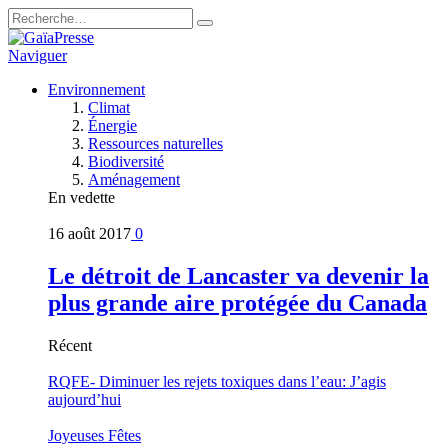
Naviguer
Environnement
Climat
Énergie
Ressources naturelles
Biodiversité
Aménagement
En vedette
16 août 2017
0
Le détroit de Lancaster va devenir la
plus grande aire protégée du Canada
Récent
RQFE- Diminuer les rejets toxiques dans l’eau: J’agis
aujourd’hui
Joyeuses Fêtes