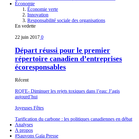
Économie
Économie verte
Innovation
Responsabilité sociale des organisations
En vedette
22 juin 2017
0
Départ réussi pour le premier
répertoire canadien d’entreprises
écoresponsables
Récent
RQFE- Diminuer les rejets toxiques dans l’eau: J’agis
aujourd’hui
Joyeuses Fêtes
Tarification du carbone : les politiques canadiennes en débat
Analyses
A propos
#Sauvons Gaïa Presse