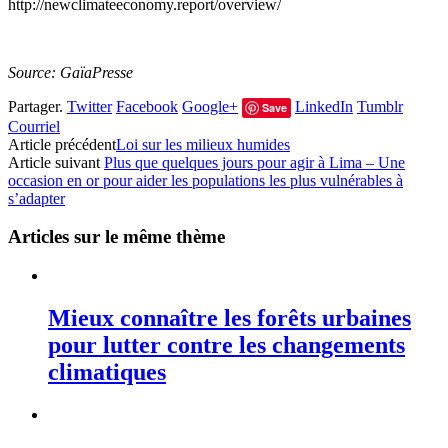
http://newclimateeconomy.report/overview/
Source: GaïaPresse
Partager.
Twitter
Facebook
Google+
LinkedIn
Tumblr
Save
Courriel
Article précédent
Loi sur les milieux humides
Article suivant
Plus que quelques jours pour agir à Lima – Une
occasion en or pour aider les populations les plus vulnérables à
s’adapter
Articles sur le même thème
Mieux connaître les forêts urbaines
pour lutter contre les changements
climatiques