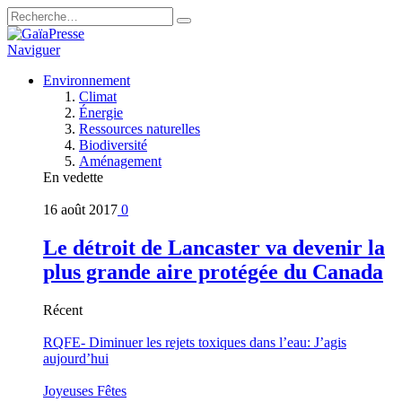
Naviguer
Environnement
Climat
Énergie
Ressources naturelles
Biodiversité
Aménagement
En vedette
16 août 2017
0
Le détroit de Lancaster va devenir la
plus grande aire protégée du Canada
Récent
RQFE- Diminuer les rejets toxiques dans l’eau: J’agis
aujourd’hui
Joyeuses Fêtes