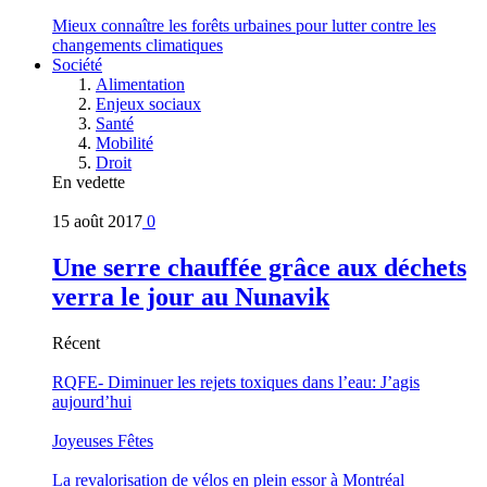
Mieux connaître les forêts urbaines pour lutter contre les
changements climatiques
Société
Alimentation
Enjeux sociaux
Santé
Mobilité
Droit
En vedette
15 août 2017
0
Une serre chauffée grâce aux déchets
verra le jour au Nunavik
Récent
RQFE- Diminuer les rejets toxiques dans l’eau: J’agis
aujourd’hui
Joyeuses Fêtes
La revalorisation de vélos en plein essor à Montréal