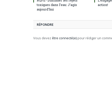
RQFE- Diminuer les rejets
L’engage
toxiques dans l’eau: J’agis
action!
aujourd’hui
RÉPONDRE
Vous devez
être connecté(e)
pour rédiger un comme