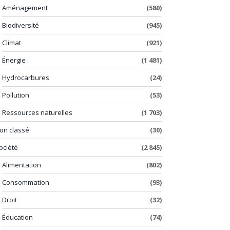
Aménagement
(580)
Biodiversité
(945)
Climat
(921)
Énergie
(1 481)
Hydrocarbures
(24)
Pollution
(53)
Ressources naturelles
(1 703)
on classé
(30)
ociété
(2 845)
Alimentation
(802)
Consommation
(93)
Droit
(32)
Éducation
(74)