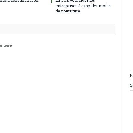
ment actionnarial en
La CCE veut aider les
entreprises à gaspiller moins
de nourriture
ntaire.
N
S