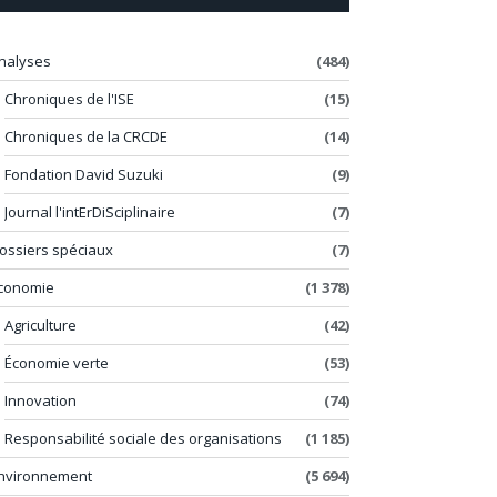
nalyses
(484)
Chroniques de l'ISE
(15)
Chroniques de la CRCDE
(14)
Fondation David Suzuki
(9)
Journal l'intErDiSciplinaire
(7)
ossiers spéciaux
(7)
conomie
(1 378)
Agriculture
(42)
Économie verte
(53)
Innovation
(74)
Responsabilité sociale des organisations
(1 185)
nvironnement
(5 694)