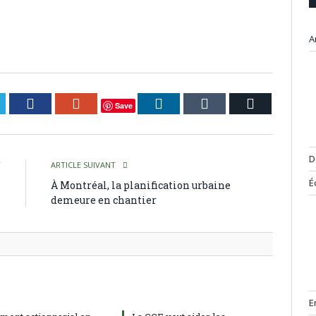
A
itter
Facebook
Google+
LinkedIn
Tumblr
Courriel
Save
D
T
ARTICLE SUIVANT
É
s
À Montréal, la planification urbaine
s
demeure en chantier
E