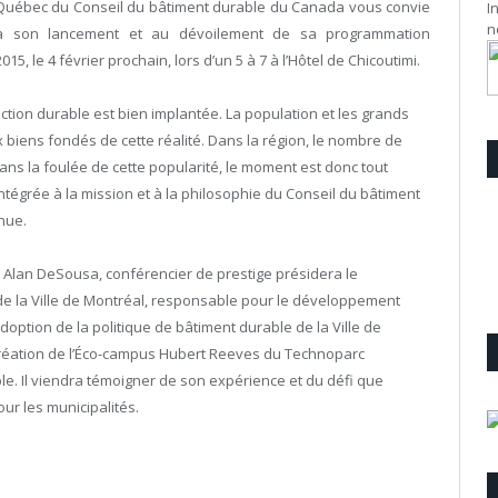
Québec du Conseil du bâtiment durable du Canada vous convie
I
n
à son lancement et au dévoilement de sa programmation
2015, le 4 février prochain, lors d’un 5 à 7 à l’Hôtel de Chicoutimi.
ction durable est bien implantée. La population et les grands
 biens fondés de cette réalité. Dans la région, le nombre de
ans la foulée de cette popularité, le moment est donc tout
intégrée à la mission et à la philosophie du Conseil du bâtiment
inue.
r Alan DeSousa, conférencier de prestige présidera le
de la Ville de Montréal, responsable pour le développement
option de la politique de bâtiment durable de la Ville de
a création de l’Éco-campus Hubert Reeves du Technoparc
e. Il viendra témoigner de son expérience et du défi que
ur les municipalités.