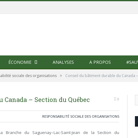
ÉCONOMIE
ANALYSES
A PROPOS
#SAU
»
bilité sociale des organisations
Conseil du bâtiment durable du Canada 
du Canada – Section du Québec
0
RESPONSABILITÉ SOCIALE DES ORGANISATIONS
La Branche du Saguenay–Lac-Saint-Jean de la Section du