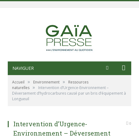
NAVIGUER
»
»
Accueil
Environnement
Ressources
»
naturelles
Intervention d’Urgence-Environnement –
Déversement d’hydrocarbures causé par un bris d’équipement à
Longueuil
Intervention d’Urgence-
0
Environnement – Déversement