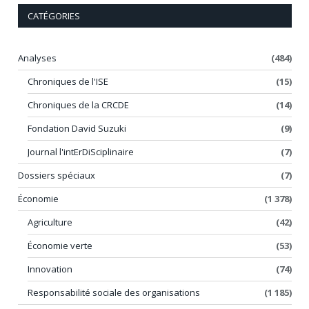
CATÉGORIES
Analyses
(484)
Chroniques de l'ISE
(15)
Chroniques de la CRCDE
(14)
Fondation David Suzuki
(9)
Journal l'intErDiSciplinaire
(7)
Dossiers spéciaux
(7)
Économie
(1 378)
Agriculture
(42)
Économie verte
(53)
Innovation
(74)
Responsabilité sociale des organisations
(1 185)