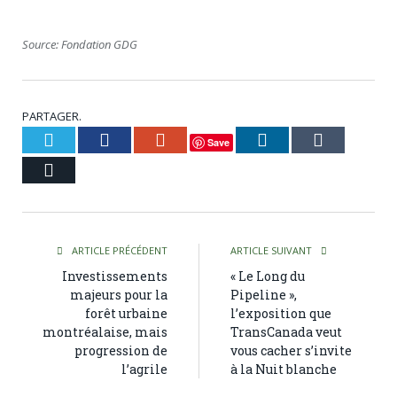
Source: Fondation GDG
PARTAGER.
Twitter
Facebook
Google+
LinkedIn
Tumblr
Save
Courriel
ARTICLE PRÉCÉDENT
ARTICLE SUIVANT
Investissements
« Le Long du
majeurs pour la
Pipeline »,
forêt urbaine
l’exposition que
montréalaise, mais
TransCanada veut
progression de
vous cacher s’invite
l’agrile
à la Nuit blanche