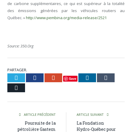
de carbone supplémentaires, ce qui est supérieur à la totalité
des émissions générées par les véhicules routiers au
Québec. »
http://www.pembina.org/media-release/2521
Source: 350.Org
PARTAGER.
Twitter
Facebook
Google+
LinkedIn
Tumblr
Save
Courriel
ARTICLE PRÉCÉDENT
ARTICLE SUIVANT
Poursuite de la
La Fondation
pétrolière Gastem
Hydro-Québec pour