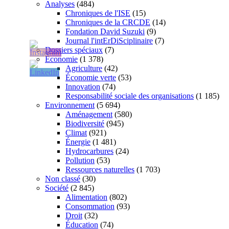
Analyses
(484)
Chroniques de l'ISE
(15)
Chroniques de la CRCDE
(14)
Fondation David Suzuki
(9)
Journal l'intErDiSciplinaire
(7)
Dossiers spéciaux
(7)
Économie
(1 378)
Agriculture
(42)
Économie verte
(53)
Innovation
(74)
Responsabilité sociale des organisations
(1 185)
Environnement
(5 694)
Aménagement
(580)
Biodiversité
(945)
Climat
(921)
Énergie
(1 481)
Hydrocarbures
(24)
Pollution
(53)
Ressources naturelles
(1 703)
Non classé
(30)
Société
(2 845)
Alimentation
(802)
Consommation
(93)
Droit
(32)
Éducation
(74)