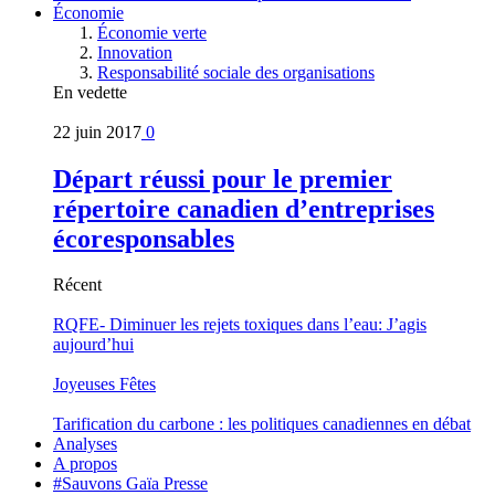
Économie
Économie verte
Innovation
Responsabilité sociale des organisations
En vedette
22 juin 2017
0
Départ réussi pour le premier
répertoire canadien d’entreprises
écoresponsables
Récent
RQFE- Diminuer les rejets toxiques dans l’eau: J’agis
aujourd’hui
Joyeuses Fêtes
Tarification du carbone : les politiques canadiennes en débat
Analyses
A propos
#Sauvons Gaïa Presse