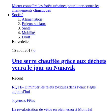
Mieux connaître les forêts urbaines pour lutter contre les
changements climatiques
Société
Alimentation
Enjeux sociaux
Santé
Mobilité
Droit
En vedette
15 août 2017
0
Une serre chauffée grâce aux déchets
verra le jour au Nunavik
Récent
RQFE- Diminuer les rejets toxiques dans l’eau: J’agis
aujourd’hui
Joyeuses Fêtes
La revalorisation de vélos en plein essor à Montréal