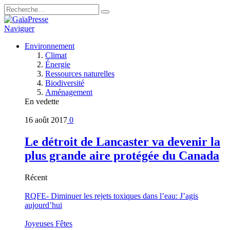
Naviguer
Environnement
Climat
Énergie
Ressources naturelles
Biodiversité
Aménagement
En vedette
16 août 2017
0
Le détroit de Lancaster va devenir la
plus grande aire protégée du Canada
Récent
RQFE- Diminuer les rejets toxiques dans l’eau: J’agis
aujourd’hui
Joyeuses Fêtes