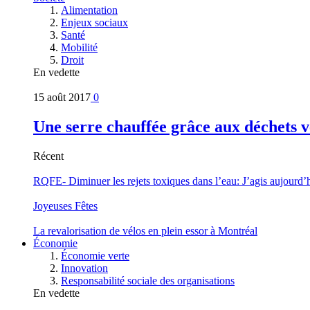
Alimentation
Enjeux sociaux
Santé
Mobilité
Droit
En vedette
15 août 2017
0
Une serre chauffée grâce aux déchets v
Récent
RQFE- Diminuer les rejets toxiques dans l’eau: J’agis aujourd’
Joyeuses Fêtes
La revalorisation de vélos en plein essor à Montréal
Économie
Économie verte
Innovation
Responsabilité sociale des organisations
En vedette