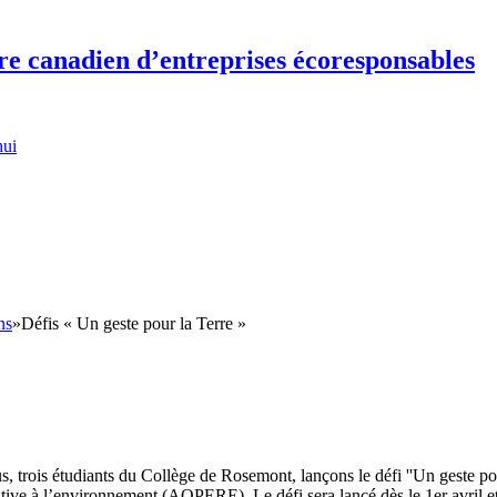
re canadien d’entreprises écoresponsables
hui
ns
»
Défis « Un geste pour la Terre »
s, trois étudiants du Collège de Rosemont, lançons le défi ''Un geste po
lative à l’environnement (AQPERE). Le défi sera lancé dès le 1
er
avril 