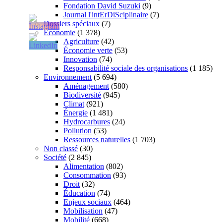
Fondation David Suzuki
(9)
Journal l'intErDiSciplinaire
(7)
Dossiers spéciaux
(7)
Économie
(1 378)
Agriculture
(42)
Économie verte
(53)
Innovation
(74)
Responsabilité sociale des organisations
(1 185)
Environnement
(5 694)
Aménagement
(580)
Biodiversité
(945)
Climat
(921)
Énergie
(1 481)
Hydrocarbures
(24)
Pollution
(53)
Ressources naturelles
(1 703)
Non classé
(30)
Société
(2 845)
Alimentation
(802)
Consommation
(93)
Droit
(32)
Éducation
(74)
Enjeux sociaux
(464)
Mobilisation
(47)
Mobilité
(668)