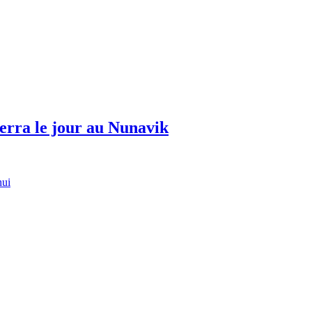
erra le jour au Nunavik
hui