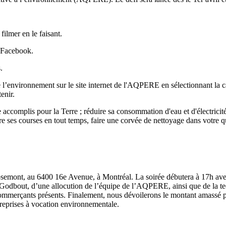
 filmer en le faisant.
Facebook.
s.
l’environnement sur le site internet de l'
AQPERE
en sélectionnant la 
tenir.
 accomplis pour la Terre ; réduire sa consommation d'eau et d'électrici
aire ses courses en tout temps, faire une corvée de nettoyage dans votre qu
osemont
, au 6400 16
e
Avenue, à Montréal. La soirée débutera à 17h avec
odbout, d’une allocution de l’équipe de l’AQPERE, ainsi que de la t
 commerçants présents. Finalement, nous dévoilerons le montant amassé 
treprises à vocation environnementale.