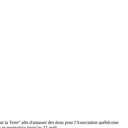
ur la Terre'' afin d'amasser des dons pour l'Association québécoise
et se poursuivra jusqu'au 22 avril.