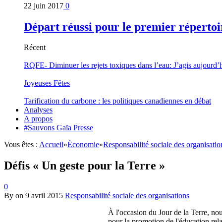
22 juin 2017
0
Départ réussi pour le premier répertoi
Récent
RQFE- Diminuer les rejets toxiques dans l’eau: J’agis aujourd’
Joyeuses Fêtes
Tarification du carbone : les politiques canadiennes en débat
Analyses
A propos
#Sauvons Gaïa Presse
Vous êtes :
Accueil
»
Économie
»
Responsabilité sociale des organisatio
Défis « Un geste pour la Terre »
0
By
on
9 avril 2015
Responsabilité sociale des organisations
À l'occasion du Jour de la Terre, nou
pour la promotion de l'éducation re