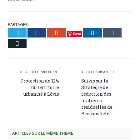
PARTAGER.
Twitter
Facebook
Google+
LinkedIn
Tumblr
Save
Courriel
ARTICLE PRÉCÉDENT
ARTICLE SUIVANT
Protection de 12%
Suivis sur la
du territoire
Stratégie de
urbanisé à Lévis
réduction des
matières
résiduelles de
Beaconsfield
ARTICLES SUR LE MÊME THÈME