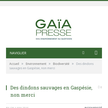
NAVIGUER
»
»
»
Accueil
Environnement
Biodiversité
Des dindons
sauvages en Gaspésie, non merci
Des dindons sauvages en Gaspésie,
0
non merci
BY
ON
1 MAI 2015
BIODIVERSITÉ