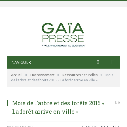
NAVIGUER
»
»
»
Accueil
Environnement
Ressources naturelles
Mois
de l’arbre et des forêts 2015 « La forêt arrive en ville »
Mois de l’arbre et des forêts 2015 «
0
La forêt arrive en ville »
BY
ON
8 MAI 2015
RESSOURCES NATURELLES