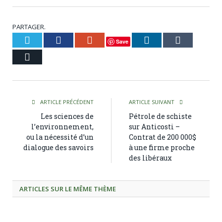
PARTAGER.
Twitter
Facebook
Google+
LinkedIn
Tumblr
Save
Courriel
ARTICLE PRÉCÉDENT
ARTICLE SUIVANT
Les sciences de
Pétrole de schiste
l’environnement,
sur Anticosti –
ou la nécessité d’un
Contrat de 200 000$
dialogue des savoirs
à une firme proche
des libéraux
ARTICLES SUR LE MÊME THÈME