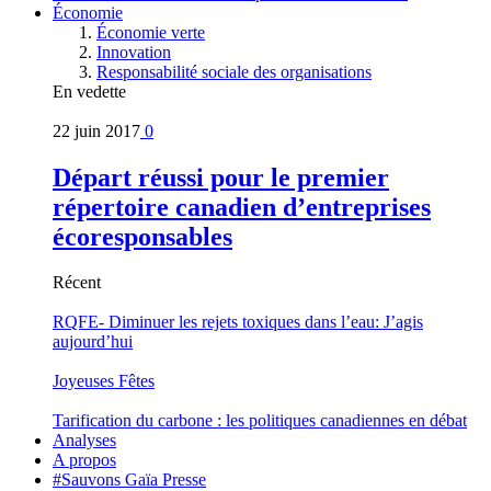
Économie
Économie verte
Innovation
Responsabilité sociale des organisations
En vedette
22 juin 2017
0
Départ réussi pour le premier
répertoire canadien d’entreprises
écoresponsables
Récent
RQFE- Diminuer les rejets toxiques dans l’eau: J’agis
aujourd’hui
Joyeuses Fêtes
Tarification du carbone : les politiques canadiennes en débat
Analyses
A propos
#Sauvons Gaïa Presse