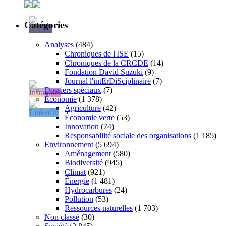
Catégories
Analyses
(484)
Chroniques de l'ISE
(15)
Chroniques de la CRCDE
(14)
Fondation David Suzuki
(9)
Journal l'intErDiSciplinaire
(7)
Dossiers spéciaux
(7)
Économie
(1 378)
Agriculture
(42)
Économie verte
(53)
Innovation
(74)
Responsabilité sociale des organisations
(1 185)
Environnement
(5 694)
Aménagement
(580)
Biodiversité
(945)
Climat
(921)
Énergie
(1 481)
Hydrocarbures
(24)
Pollution
(53)
Ressources naturelles
(1 703)
Non classé
(30)