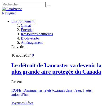
Naviguer
Environnement
Climat
Énergie
Ressources naturelles
Biodiversité
Aménagement
En vedette
16 août 2017
0
Le détroit de Lancaster va devenir la
plus grande aire protégée du Canada
Récent
RQFE- Diminuer les rejets toxiques dans l’eau: J’agis
aujourd’hui
Joyeuses Fêtes