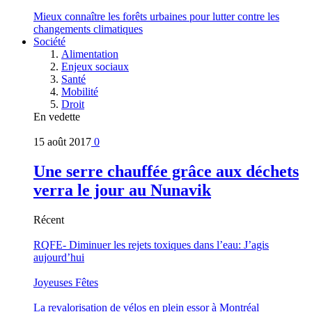
Mieux connaître les forêts urbaines pour lutter contre les
changements climatiques
Société
Alimentation
Enjeux sociaux
Santé
Mobilité
Droit
En vedette
15 août 2017
0
Une serre chauffée grâce aux déchets
verra le jour au Nunavik
Récent
RQFE- Diminuer les rejets toxiques dans l’eau: J’agis
aujourd’hui
Joyeuses Fêtes
La revalorisation de vélos en plein essor à Montréal