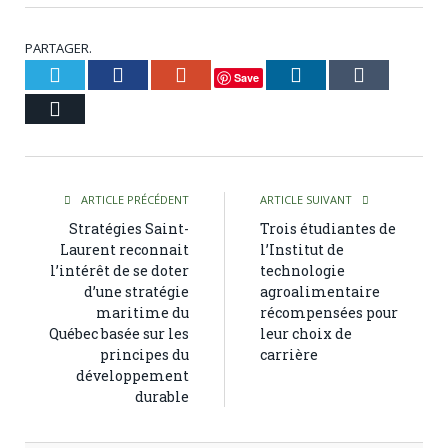
PARTAGER.
Twitter
Facebook
Google+
LinkedIn
Tumblr
Save
Courriel
ARTICLE PRÉCÉDENT
ARTICLE SUIVANT
Stratégies Saint-
Trois étudiantes de
Laurent reconnait
l’Institut de
l’intérêt de se doter
technologie
d’une stratégie
agroalimentaire
maritime du
récompensées pour
Québec basée sur les
leur choix de
principes du
carrière
développement
durable