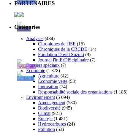
PARTENAIRES
Catégories
Analyses
(484)
Chroniques de l'ISE
(15)
Chroniques de la CRCDE
(14)
Fondation David Suzuki
(9)
Journal l'intErDiSciplinaire
(7)
Dossiers spéciaux
(7)
Économie
(1 378)
Agriculture
(42)
Économie verte
(53)
Innovation
(74)
Responsabilité sociale des organisations
(1 185)
Environnement
(5 694)
Aménagement
(580)
Biodiversité
(945)
Climat
(921)
Énergie
(1 481)
Hydrocarbures
(24)
Pollution
(53)