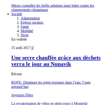
Mieux connaître les forêts urbaines pour lutter contre les
changements climatiques
Société
Alimentation
Enjeux sociaux
Santé
Mobilité
Droit
En vedette
15 août 2017
0
Une serre chauffée grâce aux déchets
verra le jour au Nunavik
Récent
RQFE- Diminuer les rejets toxiques dans l’eau: J’agis
aujourd’hui
Joyeuses Fêtes
La revalorisation de vélos en plein essor à Montréal