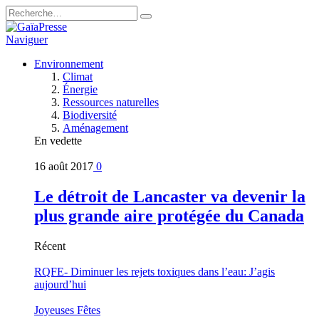
Naviguer
Environnement
Climat
Énergie
Ressources naturelles
Biodiversité
Aménagement
En vedette
16 août 2017
0
Le détroit de Lancaster va devenir la
plus grande aire protégée du Canada
Récent
RQFE- Diminuer les rejets toxiques dans l’eau: J’agis
aujourd’hui
Joyeuses Fêtes