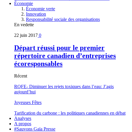
Économie
Économie verte
Innovation
Responsabilité sociale des organisations
En vedette
22 juin 2017
0
Départ réussi pour le premier
répertoire canadien d’entreprises
écoresponsables
Récent
RQFE- Diminuer les rejets toxiques dans l’eau: J’agis
aujourd’hui
Joyeuses Fêtes
Tarification du carbone : les politiques canadiennes en débat
Analyses
A propos
#Sauvons Gaïa Presse