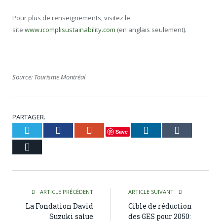
Pour plus de renseignements, visitez le
site
www.icomplisustainability.com
(en anglais seulement).
Source: Tourisme Montréal
PARTAGER.
Twitter
Facebook
Google+
LinkedIn
Tumblr
Save
Courriel
ARTICLE PRÉCÉDENT
ARTICLE SUIVANT
La Fondation David
Cible de réduction
Suzuki salue
des GES pour 2050: