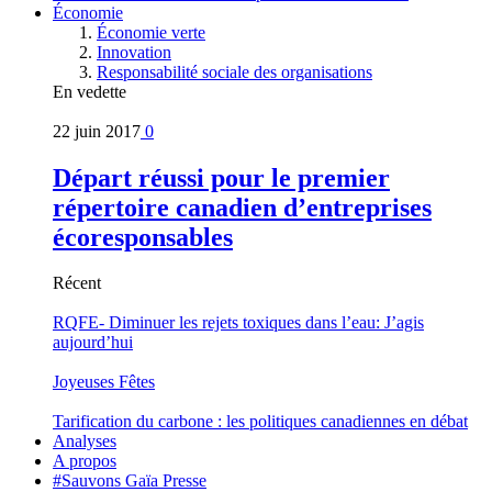
Économie
Économie verte
Innovation
Responsabilité sociale des organisations
En vedette
22 juin 2017
0
Départ réussi pour le premier
répertoire canadien d’entreprises
écoresponsables
Récent
RQFE- Diminuer les rejets toxiques dans l’eau: J’agis
aujourd’hui
Joyeuses Fêtes
Tarification du carbone : les politiques canadiennes en débat
Analyses
A propos
#Sauvons Gaïa Presse