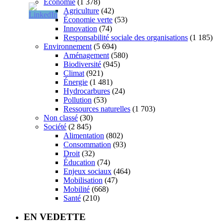
Économie
(1 378)
Agriculture
(42)
Économie verte
(53)
Innovation
(74)
Responsabilité sociale des organisations
(1 185)
Environnement
(5 694)
Aménagement
(580)
Biodiversité
(945)
Climat
(921)
Énergie
(1 481)
Hydrocarbures
(24)
Pollution
(53)
Ressources naturelles
(1 703)
Non classé
(30)
Société
(2 845)
Alimentation
(802)
Consommation
(93)
Droit
(32)
Éducation
(74)
Enjeux sociaux
(464)
Mobilisation
(47)
Mobilité
(668)
Santé
(210)
EN VEDETTE