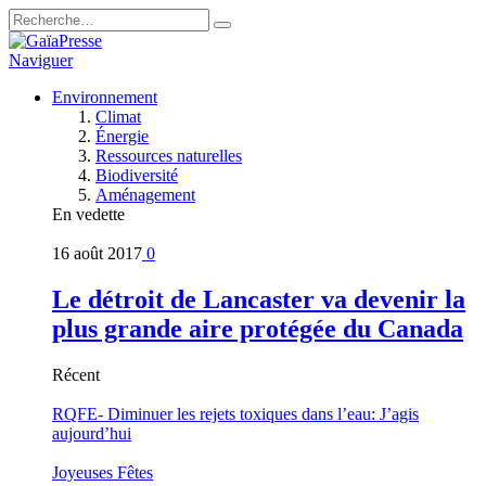
Naviguer
Environnement
Climat
Énergie
Ressources naturelles
Biodiversité
Aménagement
En vedette
16 août 2017
0
Le détroit de Lancaster va devenir la
plus grande aire protégée du Canada
Récent
RQFE- Diminuer les rejets toxiques dans l’eau: J’agis
aujourd’hui
Joyeuses Fêtes