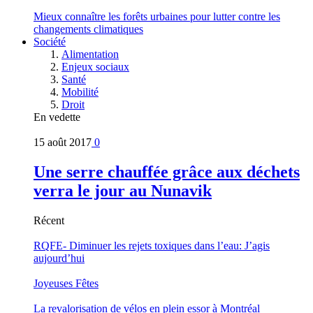
Mieux connaître les forêts urbaines pour lutter contre les
changements climatiques
Société
Alimentation
Enjeux sociaux
Santé
Mobilité
Droit
En vedette
15 août 2017
0
Une serre chauffée grâce aux déchets
verra le jour au Nunavik
Récent
RQFE- Diminuer les rejets toxiques dans l’eau: J’agis
aujourd’hui
Joyeuses Fêtes
La revalorisation de vélos en plein essor à Montréal