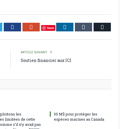
itter
Facebook
Google+
LinkedIn
Tumblr
Courriel
Save
T
ARTICLE SUIVANT
s
Soutien financier aux ICI
t
ploitons les
55 M$ pour protéger les
es limitées de cette
espèces marines au Canada
omme s’il n’y avait pas