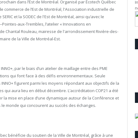
 prochain dans l’Est de Montréal. Organisé par Écotech Québec
I
n
e commerce de l’Est de Montréal, l'Association industrielle de
 le SERIC et la SODEC de l'Est de Montréal, ainsi qu’avec le
–Pointes-aux-Trembles, l’atelier « Innovations en
de Chantal Rouleau, mairesse de l'arrondissement Rivière-des-
maire de la Ville de Montréal-Est.
INNO+, par le biais d’un atelier de maillage entre des PME
tions qui font face à des défis environnementaux. Seule
rs INNO+ figurent parmi les moyens répondant aux objectifs de la
s qui aura lieu en début décembre. L’accréditation COP21 a été
er la mise en place d’une dynamique autour de la Conférence et
ers le monde qui concourent au succès des échanges.
ébec bénéficie du soutien de la Ville de Montréal, grâce à une