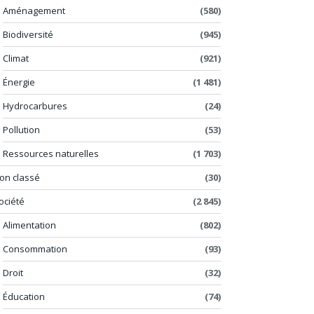
Aménagement
(580)
Biodiversité
(945)
Climat
(921)
Énergie
(1 481)
Hydrocarbures
(24)
Pollution
(53)
Ressources naturelles
(1 703)
on classé
(30)
ociété
(2 845)
Alimentation
(802)
Consommation
(93)
Droit
(32)
Éducation
(74)