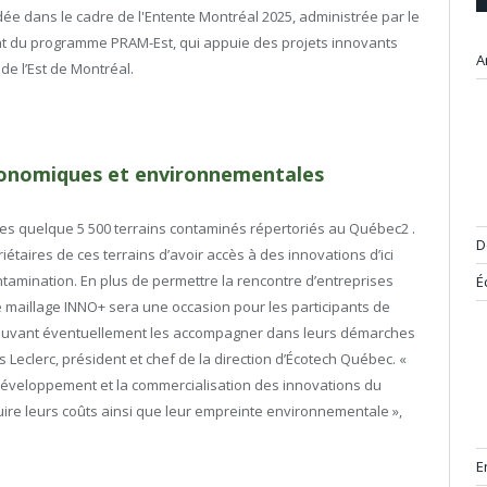
e dans le cadre de l'Entente Montréal 2025, administrée par le
ient du programme PRAM-Est, qui appuie des projets innovants
A
e l’Est de Montréal.
conomiques et environnementales
es quelque 5 500 terrains contaminés répertoriés au Québec2 .
D
étaires de ces terrains d’avoir accès à des innovations d’ici
tamination. En plus de permettre la rencontre d’entreprises
É
e maillage INNO+ sera une occasion pour les participants de
ouvant éventuellement les accompagner dans leurs démarches
 Leclerc, président et chef de la direction d’Écotech Québec. «
 développement et la commercialisation des innovations du
ire leurs coûts ainsi que leur empreinte environnementale »,
E