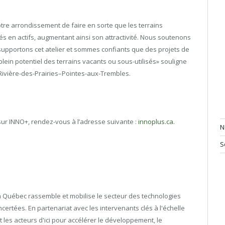
notre arrondissement de faire en sorte que les terrains
és en actifs, augmentant ainsi son attractivité. Nous soutenons
upportons cet atelier et sommes confiants que des projets de
plein potentiel des terrains vacants ou sous-utilisés» souligne
Rivière-des-Prairies–Pointes-aux-Trembles.
sur INNO+, rendez-vous à l’adresse suivante :
innoplus.ca.
N
S
 Québec rassemble et mobilise le secteur des technologies
ertées. En partenariat avec les intervenants clés à l'échelle
 les acteurs d'ici pour accélérer le développement, le