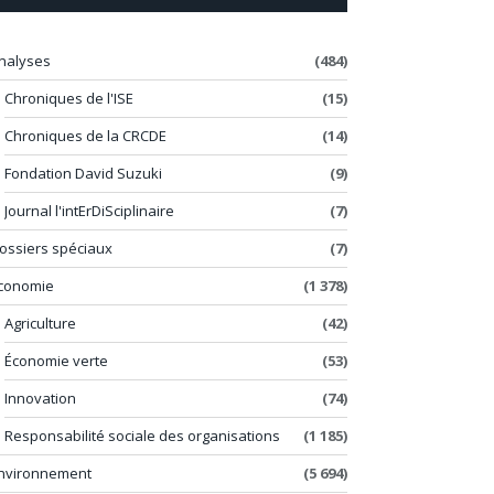
nalyses
(484)
Chroniques de l'ISE
(15)
Chroniques de la CRCDE
(14)
Fondation David Suzuki
(9)
Journal l'intErDiSciplinaire
(7)
ossiers spéciaux
(7)
conomie
(1 378)
Agriculture
(42)
Économie verte
(53)
Innovation
(74)
Responsabilité sociale des organisations
(1 185)
nvironnement
(5 694)