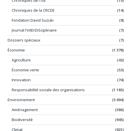
Chroniques de l'ISE
(15)
Chroniques de la CRCDE
(14)
Fondation David Suzuki
(9)
Journal l'intErDiSciplinaire
(7)
Dossiers spéciaux
(7)
Économie
(1 378)
Agriculture
(42)
Économie verte
(53)
Innovation
(74)
Responsabilité sociale des organisations
(1 185)
Environnement
(5 694)
Aménagement
(580)
Biodiversité
(945)
Climat
(921)