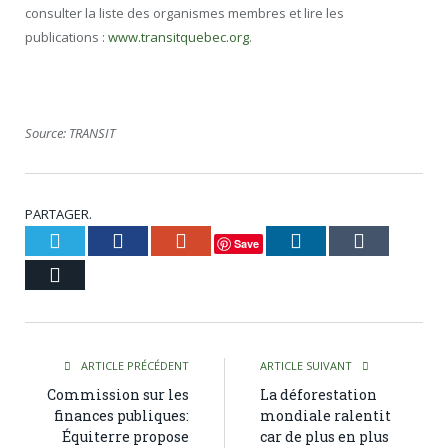
consulter la liste des organismes membres et lire les
publications :
www.transitquebec.org
.
Source: TRANSIT
PARTAGER.
Twitter
Facebook
Google+
LinkedIn
Tumblr
Save
Courriel
ARTICLE PRÉCÉDENT
ARTICLE SUIVANT
Commission sur les
La déforestation
finances publiques:
mondiale ralentit
Équiterre propose
car de plus en plus