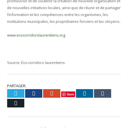
promouvoir et de soutenir la création de nouvelle organisation et
de nouvelles initiatives locales, ainsi que de réunir et de partager
l’information et les compétences entre les organismes, les
institutions municipales, les propriétaires fonciers et les citoyens.
www.ecocorridorslaurentiens.org
Source: Éco-corridors laurentiens
PARTAGER.
Twitter
Facebook
Google+
LinkedIn
Tumblr
Save
Courriel