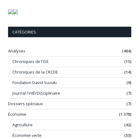
CATÉGORIES
Analyses
(484)
Chroniques de l'ISE
(15)
Chroniques de la CRCDE
(14)
Fondation David Suzuki
(9)
Journal l'intErDiSciplinaire
(7)
Dossiers spéciaux
(7)
Économie
(1 378)
Agriculture
(42)
Économie verte
(53)