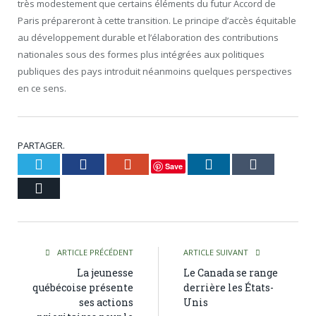
très modestement que certains éléments du futur Accord de
Paris prépareront à cette transition. Le principe d’accès équitable
au développement durable et l’élaboration des contributions
nationales sous des formes plus intégrées aux politiques
publiques des pays introduit néanmoins quelques perspectives
en ce sens.
PARTAGER.
Twitter
Facebook
Google+
LinkedIn
Tumblr
Save
Courriel
ARTICLE PRÉCÉDENT
ARTICLE SUIVANT
La jeunesse
Le Canada se range
québécoise présente
derrière les États-
ses actions
Unis