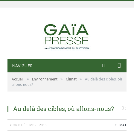
NAVIGUER
»
»
»
Accueil
Environnement
Climat
Au delà des cibles, où
allons-nous?
Au delà des cibles, où allons-nous?
0
BY
ON
8 DÉCEMBRE 2015
CLIMAT