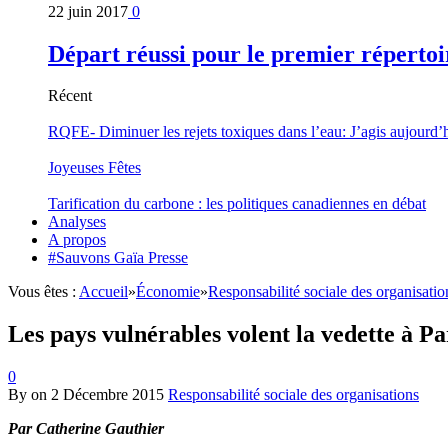
22 juin 2017
0
Départ réussi pour le premier répertoi
Récent
RQFE- Diminuer les rejets toxiques dans l’eau: J’agis aujourd’
Joyeuses Fêtes
Tarification du carbone : les politiques canadiennes en débat
Analyses
A propos
#Sauvons Gaïa Presse
Vous êtes :
Accueil
»
Économie
»
Responsabilité sociale des organisatio
Les pays vulnérables volent la vedette à Pa
0
By
on
2 Décembre 2015
Responsabilité sociale des organisations
Par Catherine Gauthier