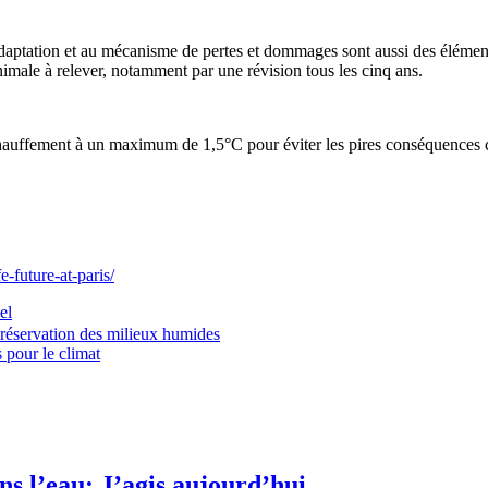
’adaptation et au mécanisme de pertes et dommages sont aussi des élément
imale à relever, notamment par une révision tous les cinq ans.
hauffement à un maximum de 1,5°C pour éviter les pires conséquences cli
-future-at-paris/
el
préservation des milieux humides
 pour le climat
s l’eau: J’agis aujourd’hui