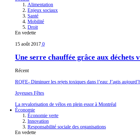
Alimentation
Enjeux sociaux
Santé
Mobilité
Droit
En vedette
15 août 2017
0
Une serre chauffée grâce aux déchets v
Récent
RQFE- Diminuer les rejets toxiques dans l’eau: J’agis aujourd’
Joyeuses Fêtes
La revalorisation de vélos en plein essor à Montréal
Économie
Économie verte
Innovation
Responsabilité sociale des organisations
En vedette