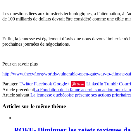
Les questions liées aux transferts technologiques, à l’atténuation, à l
de 100 milliards de dollars devrait être considéré comme une cible min
Enfin, la jeunesse est également d’avis que nous devons limiter le réc
prochaines journées de négociations.
Pour en savoir plus
http://www.thecvf.org/worlds-vulnerable-open-gateway-to-climate-safe
Partager.
Twitter
Facebook
Google+
LinkedIn
Tumblr
Courri
Save
Article précédent
La Fondation de la faune accroit son action pour la 
Article suivant
La jeunesse québécoise présente ses actions prioritaires
Articles sur le même thème
RQFE- Diminuer les rejets toxiques dan