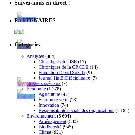
Suivez-nous en direct !
PARTENAIRES
Catégories
Analyses
(484)
Chroniques de l'ISE
(15)
Chroniques de la CRCDE
(14)
Fondation David Suzuki
(9)
Journal l'intErDiSciplinaire
(7)
Dossiers spéciaux
(7)
Économie
(1 378)
Agriculture
(42)
Économie verte
(53)
Innovation
(74)
Responsabilité sociale des organisations
(1 185)
Environnement
(5 694)
Aménagement
(580)
Biodiversité
(945)
Climat
(921)