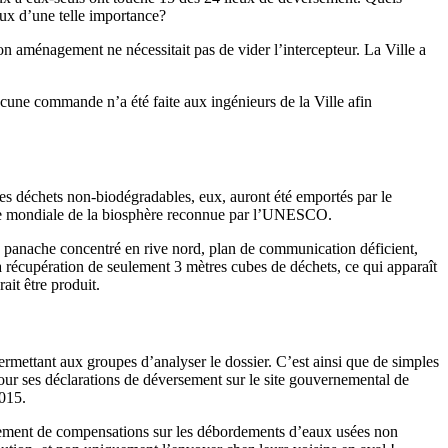
aux d’une telle importance?
on aménagement ne nécessitait pas de vider l’intercepteur. La Ville a
ucune commande n’a été faite aux ingénieurs de la Ville afin
 les déchets non-biodégradables, eux, auront été emportés par le
serve mondiale de la biosphère reconnue par l’UNESCO.
rts, panache concentré en rive nord, plan de communication déficient,
la récupération de seulement 3 mètres cubes de déchets, ce qui apparaît
it être produit.
ermettant aux groupes d’analyser le dossier. C’est ainsi que de simples
jour ses déclarations de déversement sur le site gouvernemental de
2015.
paiement de compensations sur les débordements d’eaux usées non