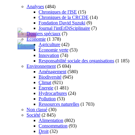
Analyses
(484)
Chroniques de l'ISE
(15)
Chroniques de la CRCDE
(14)
Fondation David Suzuki
(9)
Journal l'intErDiSciplinaire
(7)
Dossiers spéciaux
(7)
Économie
(1 378)
Agriculture
(42)
Économie verte
(53)
Innovation
(74)
Responsabilité sociale des organisations
(1 185)
Environnement
(5 694)
Aménagement
(580)
Biodiversité
(945)
Climat
(921)
Énergie
(1 481)
Hydrocarbures
(24)
Pollution
(53)
Ressources naturelles
(1 703)
Non classé
(30)
Société
(2 845)
Alimentation
(802)
Consommation
(93)
Droit
(32)