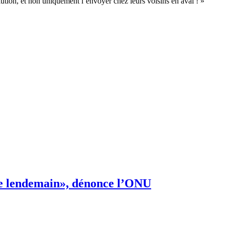
lution, et non uniquement l’envoyer chez leurs voisins en aval ! »
s de lendemain», dénonce l’ONU