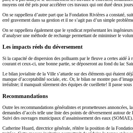
moyens ont été pris pour accélérer ces travaux qui ont duré deux jo
On se rappellera d’autre part que la Fondation Rivières a constaté, su
erré gravement dans sa gestion et il ne s’agit pas d’un simple problè
On se rappellera également que le syndicat représentant les ingénieur
d’analyser une méthode de rechange permettant de minimiser le volume 
Les impacts réels du déversement
Si la capacité de dispersion des polluants par le fleuve a certes aidé 
courant et ceux-ci, une bonne partie, se déposeront au fond du lac Sa
Le bilan jovialiste de la Ville s’attarde sur des éléments qui étaient 
manque d’acceptabilité sociale, etc. Or, le bilan ne montre pas d’imag
irréaliste; il manquait sûrement des équipes de cueillette! Il passe s
Recommandations
Outre les recommandations généralistes et prometteuses annoncées, la V
demandes d’accès telle une liste des points de déversement autour de l
Suivi des ouvrages municipaux d’assainissement des eaux (SOMAE). Il 
Catherine Huard, directrice générale, réitère la position de la Fonda