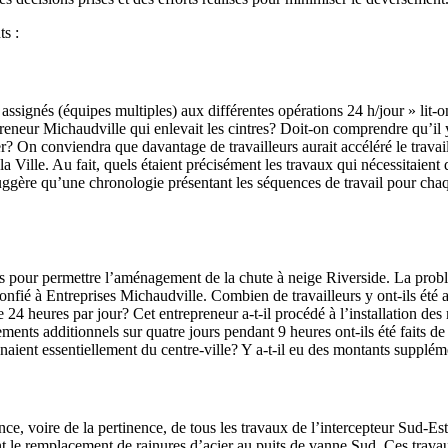
ts :
 assignés (équipes multiples) aux différentes opérations 24 h/jour » lit-on
preneur Michaudville qui enlevait les cintres? Doit-on comprendre qu’il 
liser? On conviendra que davantage de travailleurs aurait accéléré le trava
 Ville. Au fait, quels étaient précisément les travaux qui nécessitaient 
uggère qu’une chronologie présentant les séquences de travail pour chaq
iés pour permettre l’aménagement de la chute à neige Riverside. La prob
fié à Entreprises Michaudville. Combien de travailleurs y ont-ils été af
e 24 heures par jour? Cet entrepreneur a-t-il procédé à l’installation de
nts additionnels sur quatre jours pendant 9 heures ont-ils été faits de j
naient essentiellement du centre-ville? Y a-t-il eu des montants supplém
e, voire de la pertinence, de tous les travaux de l’intercepteur Sud-E
nt le remplacement de rainures d’acier au puits de vanne Sud. Ces trav