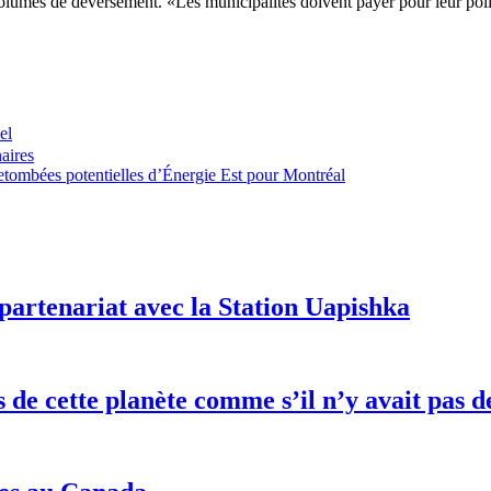
s volumes de déversement. «Les municipalités doivent payer pour leur pol
el
aires
tombées potentielles d’Énergie Est pour Montréal
partenariat avec la Station Uapishka
es de cette planète comme s’il n’y avait pa