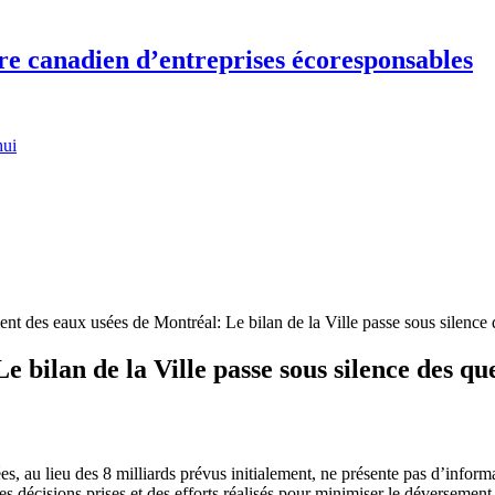
re canadien d’entreprises écoresponsables
hui
nt des eaux usées de Montréal: Le bilan de la Ville passe sous silence
 bilan de la Ville passe sous silence des q
ées, au lieu des 8 milliards prévus initialement, ne présente pas d’info
 décisions prises et des efforts réalisés pour minimiser le déversement