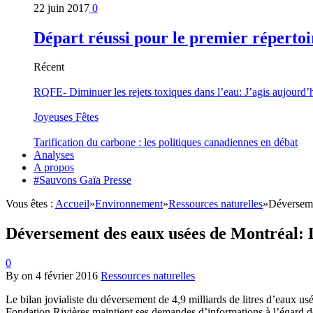
22 juin 2017
0
Départ réussi pour le premier répertoi
Récent
RQFE- Diminuer les rejets toxiques dans l’eau: J’agis aujourd’
Joyeuses Fêtes
Tarification du carbone : les politiques canadiennes en débat
Analyses
A propos
#Sauvons Gaïa Presse
Vous êtes :
Accueil
»
Environnement
»
Ressources naturelles
»
Déverseme
Déversement des eaux usées de Montréal: Le
0
By
on
4 février 2016
Ressources naturelles
Le bilan jovialiste du déversement de 4,9 milliards de litres d’eaux us
Fondation Rivières maintient ses demandes d’informations à l’égard des