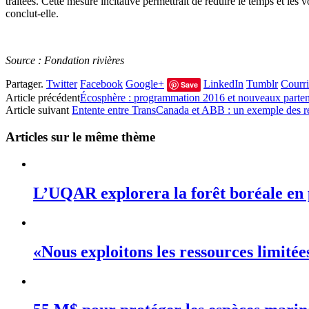
traitées. Cette mesure incitative permettrait de réduire le temps et le
conclut-elle.
Source : Fondation rivières
Partager.
Twitter
Facebook
Google+
LinkedIn
Tumblr
Courri
Save
Article précédent
Écosphère : programmation 2016 et nouveaux parten
Article suivant
Entente entre TransCanada et ABB : un exemple des re
Articles sur le même thème
L’UQAR explorera la forêt boréale en 
«Nous exploitons les ressources limité