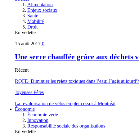
Alimentation
Enjeux sociaux
Santé
Mobilité
Droit
En vedette
15 août 2017
0
Une serre chauffée grâce aux déchets v
Récent
RQFE- Diminuer les rejets toxiques dans l’eau: J’agis aujourd’
Joyeuses Fêtes
La revalorisation de vélos en plein essor à Montréal
Économie
Économie verte
Innovation
Responsabilité sociale des organisations
En vedette