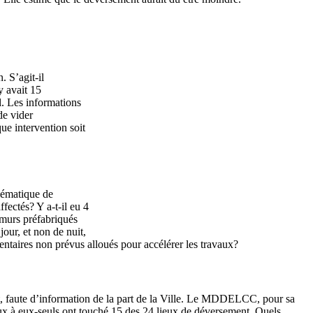
. S’agit-il
y avait 15
il. Les informations
de vider
ue intervention soit
lématique de
fectés? Y a-t-il eu 4
s murs préfabriqués
our, et non de nuit,
entaires non prévus alloués pour accélérer les travaux?
st, faute d’information de la part de la Ville. Le MDDELCC, pour sa
aux à eux-seuls ont touché 15 des 24 lieux de déversement. Quels