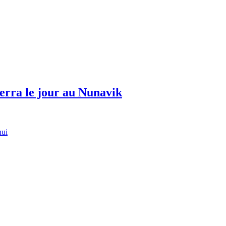
erra le jour au Nunavik
hui