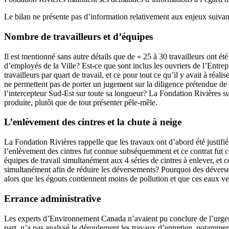
Le bilan ne présente pas d’information relativement aux enjeux suivan
Nombre de travailleurs et d’équipes
Il est mentionné sans autre détails que de « 25 à 30 travailleurs ont été
d’employés de la Ville? Est-ce que sont inclus les ouvriers de l’Entre
travailleurs par quart de travail, et ce pour tout ce qu’il y avait à réa
ne permettent pas de porter un jugement sur la diligence prétendue de la
l’intercepteur Sud-Est sur toute sa longueur? La Fondation Rivières s
produite, plutôt que de tout présenter pêle-mêle.
L’enlèvement des cintres et la chute à neige
La Fondation Rivières rappelle que les travaux ont d’abord été justif
l’enlèvement des cintres fut connue subséquemment et ce contrat fut con
équipes de travail simultanément aux 4 séries de cintres à enlever, et c
simultanément afin de réduire les déversements? Pourquoi des déverseme
alors que les égouts contiennent moins de pollution et que ces eaux ve
Errance administrative
Les experts d’Environnement Canada n’avaient pu conclure de l’urgenc
part, n’a pas analysé le déroulement les travaux d’entretien, notamme