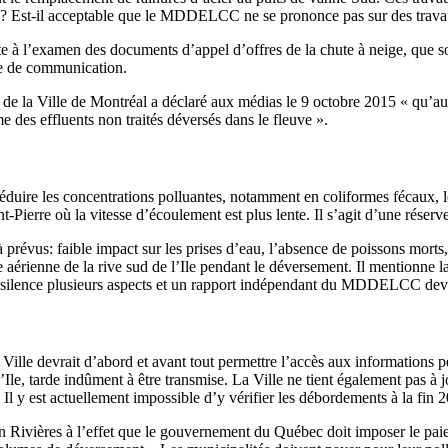
urs? Est-il acceptable que le MDDELCC ne se prononce pas sur des trav
ite à l’examen des documents d’appel d’offres de la chute à neige, que s
me de communication.
s de la Ville de Montréal a déclaré aux médias le 9 octobre 2015 « qu’a
des effluents non traités déversés dans le fleuve ».
à réduire les concentrations polluantes, notamment en coliformes fécaux,
int-Pierre où la vitesse d’écoulement est plus lente. Il s’agit d’une ré
déjà prévus: faible impact sur les prises d’eau, l’absence de poissons mo
e aérienne de la rive sud de l’Ile pendant le déversement. Il mentionne 
ous silence plusieurs aspects et un rapport indépendant du MDDELCC devra
ille devrait d’abord et avant tout permettre l’accès aux informations p
’Ile, tarde indûment à être transmise. La Ville ne tient également pas à 
y est actuellement impossible d’y vérifier les débordements à la fin 
tion Rivières à l’effet que le gouvernement du Québec doit imposer le 