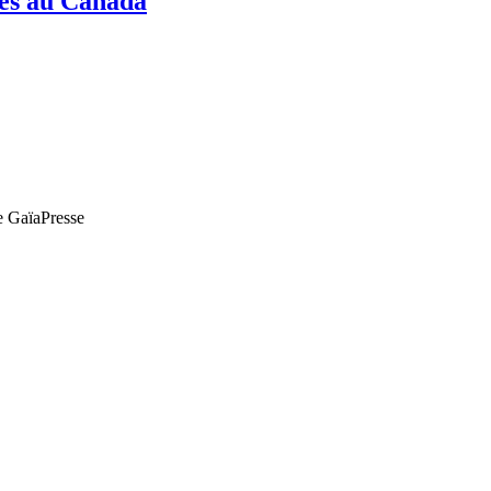
nes au Canada
de GaïaPresse