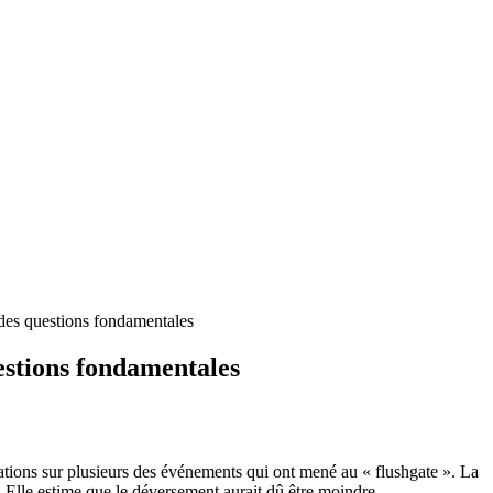
 des questions fondamentales
uestions fondamentales
rmations sur plusieurs des événements qui ont mené au « flushgate ». La
. Elle estime que le déversement aurait dû être moindre.