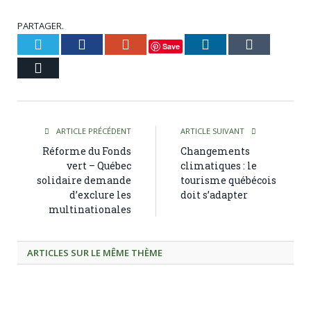
PARTAGER.
Twitter
Facebook
Google+
LinkedIn
Tumblr
Save
Courriel
ARTICLE PRÉCÉDENT
ARTICLE SUIVANT
Réforme du Fonds
Changements
vert – Québec
climatiques : le
solidaire demande
tourisme québécois
d’exclure les
doit s’adapter
multinationales
ARTICLES SUR LE MÊME THÈME