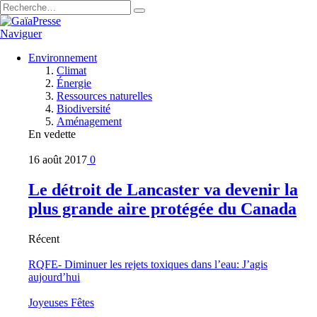
Naviguer
Environnement
Climat
Énergie
Ressources naturelles
Biodiversité
Aménagement
En vedette
16 août 2017
0
Le détroit de Lancaster va devenir la
plus grande aire protégée du Canada
Récent
RQFE- Diminuer les rejets toxiques dans l’eau: J’agis
aujourd’hui
Joyeuses Fêtes