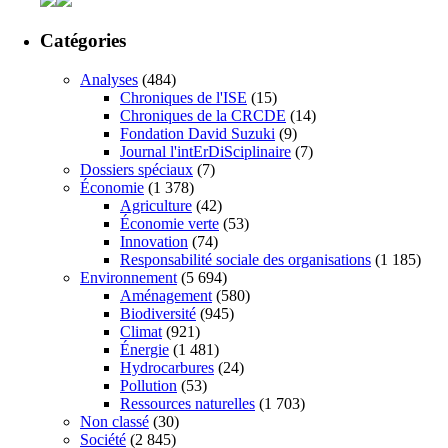
Catégories
Analyses
(484)
Chroniques de l'ISE
(15)
Chroniques de la CRCDE
(14)
Fondation David Suzuki
(9)
Journal l'intErDiSciplinaire
(7)
Dossiers spéciaux
(7)
Économie
(1 378)
Agriculture
(42)
Économie verte
(53)
Innovation
(74)
Responsabilité sociale des organisations
(1 185)
Environnement
(5 694)
Aménagement
(580)
Biodiversité
(945)
Climat
(921)
Énergie
(1 481)
Hydrocarbures
(24)
Pollution
(53)
Ressources naturelles
(1 703)
Non classé
(30)
Société
(2 845)