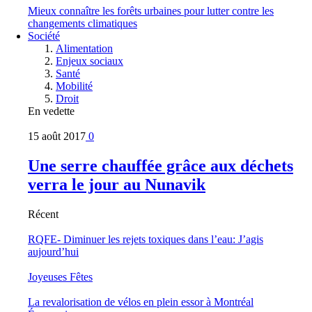
Mieux connaître les forêts urbaines pour lutter contre les
changements climatiques
Société
Alimentation
Enjeux sociaux
Santé
Mobilité
Droit
En vedette
15 août 2017
0
Une serre chauffée grâce aux déchets
verra le jour au Nunavik
Récent
RQFE- Diminuer les rejets toxiques dans l’eau: J’agis
aujourd’hui
Joyeuses Fêtes
La revalorisation de vélos en plein essor à Montréal