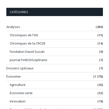
CATÉGORIES
Analyses
(484)
Chroniques de l'ISE
(15)
Chroniques de la CRCDE
(14)
Fondation David Suzuki
(9)
Journal l'intErDiSciplinaire
(7)
Dossiers spéciaux
(7)
Économie
(1 378)
Agriculture
(42)
Économie verte
(53)
Innovation
(74)