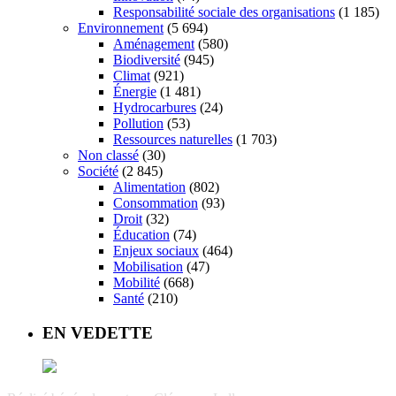
Responsabilité sociale des organisations
(1 185)
Environnement
(5 694)
Aménagement
(580)
Biodiversité
(945)
Climat
(921)
Énergie
(1 481)
Hydrocarbures
(24)
Pollution
(53)
Ressources naturelles
(1 703)
Non classé
(30)
Société
(2 845)
Alimentation
(802)
Consommation
(93)
Droit
(32)
Éducation
(74)
Enjeux sociaux
(464)
Mobilisation
(47)
Mobilité
(668)
Santé
(210)
EN VEDETTE