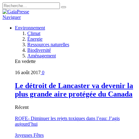
Naviguer
Environnement
Climat
Énergie
Ressources naturelles
Biodiversité
Aménagement
En vedette
16 août 2017
0
Le détroit de Lancaster va devenir la
plus grande aire protégée du Canada
Récent
RQFE- Diminuer les rejets toxiques dans l’eau: J’agis
aujourd’hui
Joyeuses Fêtes