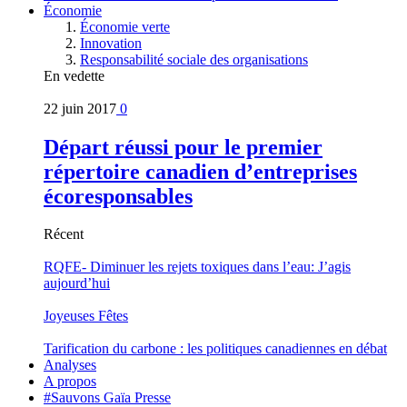
Économie
Économie verte
Innovation
Responsabilité sociale des organisations
En vedette
22 juin 2017
0
Départ réussi pour le premier
répertoire canadien d’entreprises
écoresponsables
Récent
RQFE- Diminuer les rejets toxiques dans l’eau: J’agis
aujourd’hui
Joyeuses Fêtes
Tarification du carbone : les politiques canadiennes en débat
Analyses
A propos
#Sauvons Gaïa Presse