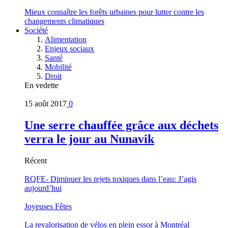
Mieux connaître les forêts urbaines pour lutter contre les
changements climatiques
Société
Alimentation
Enjeux sociaux
Santé
Mobilité
Droit
En vedette
15 août 2017
0
Une serre chauffée grâce aux déchets
verra le jour au Nunavik
Récent
RQFE- Diminuer les rejets toxiques dans l’eau: J’agis
aujourd’hui
Joyeuses Fêtes
La revalorisation de vélos en plein essor à Montréal