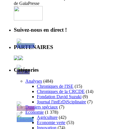
de GaïaPresse
Suivez-nous en direct !
PARTENAIRES
Catégories
Analyses
(484)
Chroniques de l'ISE
(15)
Chroniques de la CRCDE
(14)
Fondation David Suzuki
(9)
Journal l'intErDiSciplinaire
(7)
Dossiers spéciaux
(7)
Économie
(1 378)
Agriculture
(42)
Économie verte
(53)
Innovation
(74)