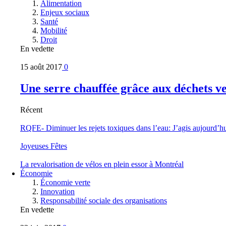
Alimentation
Enjeux sociaux
Santé
Mobilité
Droit
En vedette
15 août 2017
0
Une serre chauffée grâce aux déchets v
Récent
RQFE- Diminuer les rejets toxiques dans l’eau: J’agis aujourd’h
Joyeuses Fêtes
La revalorisation de vélos en plein essor à Montréal
Économie
Économie verte
Innovation
Responsabilité sociale des organisations
En vedette