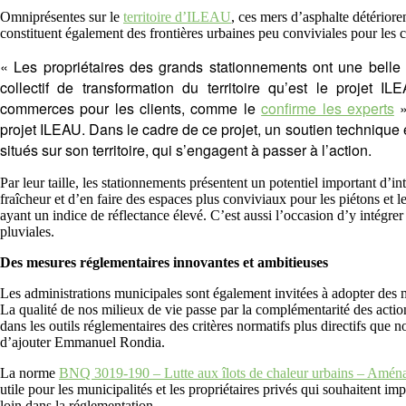
Omniprésentes sur le
territoire d’ILEAU
, ces mers d’asphalte détériore
constituent également des frontières urbaines peu conviviales pour les cy
« Les propriétaires des grands stationnements ont une bell
collectif de transformation du territoire qu’est le projet IL
commerces pour les clients, comme le
confirme les experts
»
projet ILEAU. Dans le cadre de ce projet, un soutien technique et 
situés sur son territoire, qui s’engagent à passer à l’action.
Par leur taille, les stationnements présentent un potentiel important d’in
fraîcheur et d’en faire des espaces plus conviviaux pour les piétons et l
ayant un indice de réflectance élevé. C’est aussi l’occasion d’y intégre
pluviales.
Des mesures réglementaires innovantes et ambitieuses
Les administrations municipales sont également invitées à adopter des 
La qualité de nos milieux de vie passe par la complémentarité des action
dans les outils réglementaires des critères normatifs plus directifs que n
d’ajouter Emmanuel Rondia.
La norme
BNQ 3019-190 – Lutte aux îlots de chaleur urbains – Aména
utile pour les municipalités et les propriétaires privés qui souhaitent imp
loin dans la réglementation.