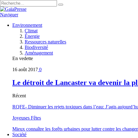
Naviguer
Environnement
Climat
Énergie
Ressources naturelles
Biodiversité
Aménagement
En vedette
16 août 2017
0
Le détroit de Lancaster va devenir la 
Récent
RQFE- Diminuer les rejets toxiques dans l’eau: J’agis aujourd’h
Joyeuses Fêtes
Mieux connaître les forêts urbaines pour lutter contre les change
Société