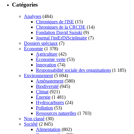
Catégories
Analyses
(484)
Chroniques de l'ISE
(15)
Chroniques de la CRCDE
(14)
Fondation David Suzuki
(9)
Journal l'intErDiSciplinaire
(7)
Dossiers spéciaux
(7)
Économie
(1 378)
Agriculture
(42)
Économie verte
(53)
Innovation
(74)
Responsabilité sociale des organisations
(1 185)
Environnement
(5 694)
Aménagement
(580)
Biodiversité
(945)
Climat
(921)
Énergie
(1 481)
Hydrocarbures
(24)
Pollution
(53)
Ressources naturelles
(1 703)
Non classé
(30)
Société
(2 845)
Alimentation
(802)