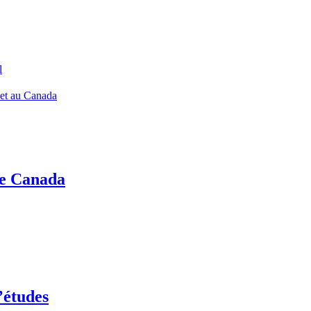
l
 et au Canada
le Canada
’études