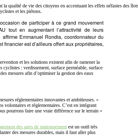
nt la qualité de vie des citoyens en accentuant les effets néfastes des îlo
clistes et les piétons.
e occasion de participer à ce grand mouvement
EAU tout en augmentant l’attractivité de leurs
 affirme Emmanuel Rondia, coordonnateur du
financier est d’ailleurs offert aux propriétaires,
tervention et les solutions existent afin de ramener la
es cyclistes : verdissement, surface perméable, surface
r des mesures afin d’optimiser la gestion des eaux
mesures réglementaires innovantes et ambitieuses. «
s volontaires et réglementaires. C’est en intégrant
ous pourrons faire une vraie différence sur le terrain »
gement des aires de stationnement
est un outil très
lanter des mesures durables, mais il faut aller plus