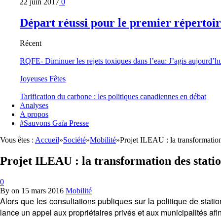
22 juin 2017
0
Départ réussi pour le premier répertoi
Récent
RQFE- Diminuer les rejets toxiques dans l’eau: J’agis aujourd’h
Joyeuses Fêtes
Tarification du carbone : les politiques canadiennes en débat
Analyses
A propos
#Sauvons Gaïa Presse
Vous êtes :
Accueil
»
Société
»
Mobilité
»
Projet ILEAU : la transformation 
Projet ILEAU : la transformation des statio
0
By
on
15 mars 2016
Mobilité
Alors que les consultations publiques sur la politique de sta
lance un appel aux propriétaires privés et aux municipalités af