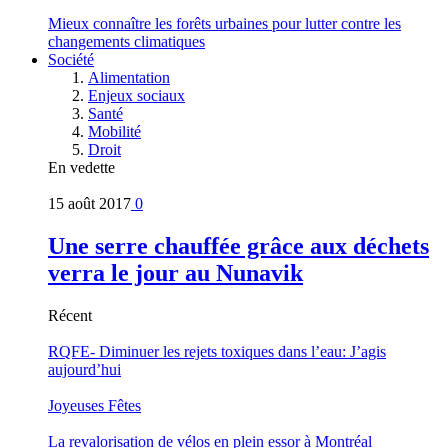
Mieux connaître les forêts urbaines pour lutter contre les
changements climatiques
Société
Alimentation
Enjeux sociaux
Santé
Mobilité
Droit
En vedette
15 août 2017
0
Une serre chauffée grâce aux déchets
verra le jour au Nunavik
Récent
RQFE- Diminuer les rejets toxiques dans l’eau: J’agis
aujourd’hui
Joyeuses Fêtes
La revalorisation de vélos en plein essor à Montréal