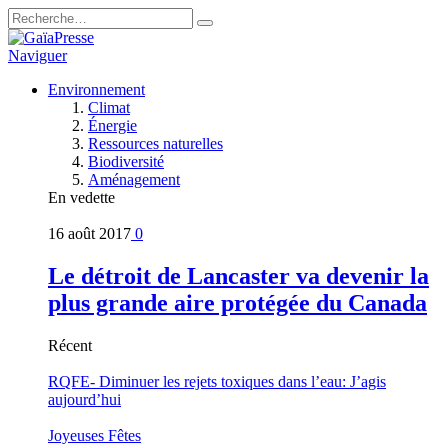
Naviguer
Environnement
Climat
Énergie
Ressources naturelles
Biodiversité
Aménagement
En vedette
16 août 2017
0
Le détroit de Lancaster va devenir la
plus grande aire protégée du Canada
Récent
RQFE- Diminuer les rejets toxiques dans l’eau: J’agis
aujourd’hui
Joyeuses Fêtes