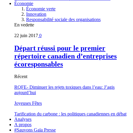
Économie
Économie verte
Innovation
Responsabilité sociale des organisations
En vedette
22 juin 2017
0
Départ réussi pour le premier
répertoire canadien d’entreprises
écoresponsables
Récent
RQFE- Diminuer les rejets toxiques dans l’eau: J’agis
aujourd’hui
Joyeuses Fêtes
Tarification du carbone : les politiques canadiennes en débat
Analyses
A propos
#Sauvons Gaïa Presse