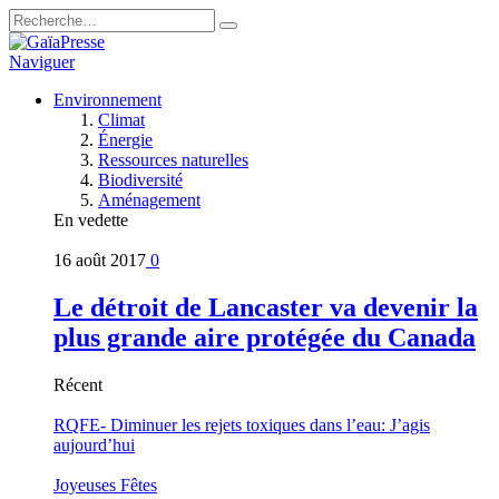
Naviguer
Environnement
Climat
Énergie
Ressources naturelles
Biodiversité
Aménagement
En vedette
16 août 2017
0
Le détroit de Lancaster va devenir la
plus grande aire protégée du Canada
Récent
RQFE- Diminuer les rejets toxiques dans l’eau: J’agis
aujourd’hui
Joyeuses Fêtes