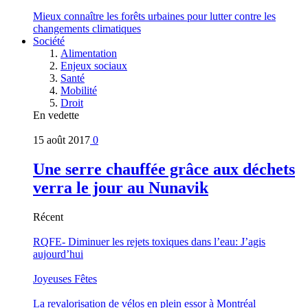
Mieux connaître les forêts urbaines pour lutter contre les
changements climatiques
Société
Alimentation
Enjeux sociaux
Santé
Mobilité
Droit
En vedette
15 août 2017
0
Une serre chauffée grâce aux déchets
verra le jour au Nunavik
Récent
RQFE- Diminuer les rejets toxiques dans l’eau: J’agis
aujourd’hui
Joyeuses Fêtes
La revalorisation de vélos en plein essor à Montréal