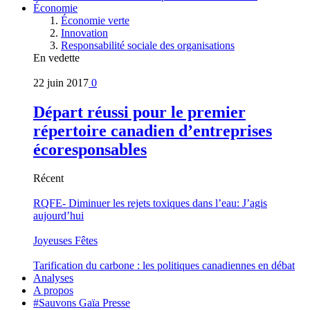
Économie
Économie verte
Innovation
Responsabilité sociale des organisations
En vedette
22 juin 2017
0
Départ réussi pour le premier
répertoire canadien d’entreprises
écoresponsables
Récent
RQFE- Diminuer les rejets toxiques dans l’eau: J’agis
aujourd’hui
Joyeuses Fêtes
Tarification du carbone : les politiques canadiennes en débat
Analyses
A propos
#Sauvons Gaïa Presse