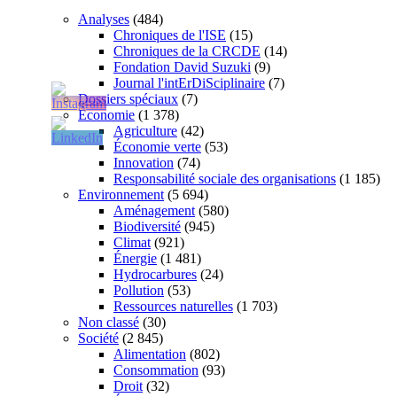
Analyses
(484)
Chroniques de l'ISE
(15)
Chroniques de la CRCDE
(14)
Fondation David Suzuki
(9)
Journal l'intErDiSciplinaire
(7)
Dossiers spéciaux
(7)
Économie
(1 378)
Agriculture
(42)
Économie verte
(53)
Innovation
(74)
Responsabilité sociale des organisations
(1 185)
Environnement
(5 694)
Aménagement
(580)
Biodiversité
(945)
Climat
(921)
Énergie
(1 481)
Hydrocarbures
(24)
Pollution
(53)
Ressources naturelles
(1 703)
Non classé
(30)
Société
(2 845)
Alimentation
(802)
Consommation
(93)
Droit
(32)