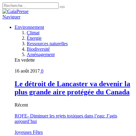
Naviguer
Environnement
Climat
Énergie
Ressources naturelles
Biodiversité
Aménagement
En vedette
16 août 2017
0
Le détroit de Lancaster va devenir la
plus grande aire protégée du Canada
Récent
RQFE- Diminuer les rejets toxiques dans l’eau: J’agis
aujourd’hui
Joyeuses Fêtes