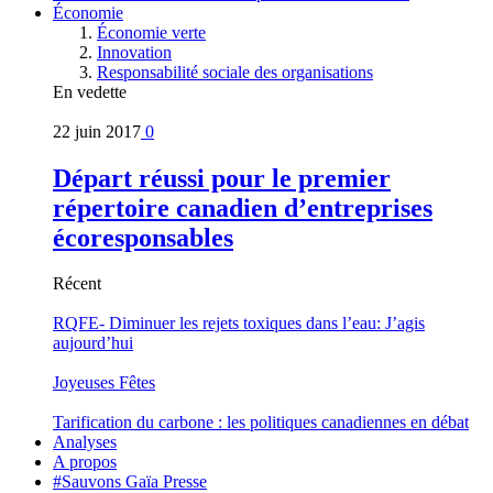
Économie
Économie verte
Innovation
Responsabilité sociale des organisations
En vedette
22 juin 2017
0
Départ réussi pour le premier
répertoire canadien d’entreprises
écoresponsables
Récent
RQFE- Diminuer les rejets toxiques dans l’eau: J’agis
aujourd’hui
Joyeuses Fêtes
Tarification du carbone : les politiques canadiennes en débat
Analyses
A propos
#Sauvons Gaïa Presse