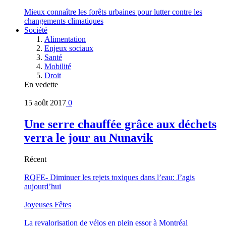
Mieux connaître les forêts urbaines pour lutter contre les
changements climatiques
Société
Alimentation
Enjeux sociaux
Santé
Mobilité
Droit
En vedette
15 août 2017
0
Une serre chauffée grâce aux déchets
verra le jour au Nunavik
Récent
RQFE- Diminuer les rejets toxiques dans l’eau: J’agis
aujourd’hui
Joyeuses Fêtes
La revalorisation de vélos en plein essor à Montréal