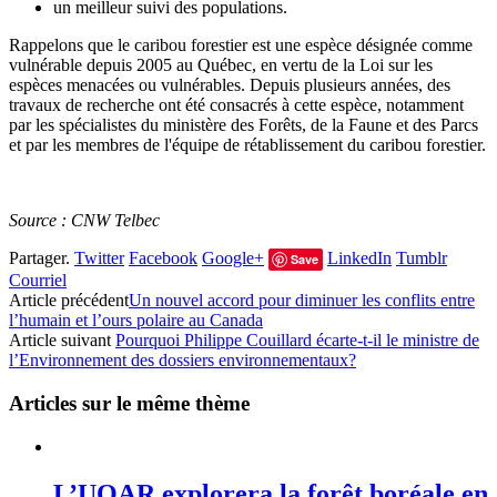
un meilleur suivi des populations.
Rappelons que le caribou forestier est une espèce désignée comme
vulnérable depuis 2005 au Québec, en vertu de la Loi sur les
espèces menacées ou vulnérables. Depuis plusieurs années, des
travaux de recherche ont été consacrés à cette espèce, notamment
par les spécialistes du ministère des Forêts, de la Faune et des Parcs
et par les membres de l'équipe de rétablissement du caribou forestier.
Source : CNW Telbec
Partager.
Twitter
Facebook
Google+
LinkedIn
Tumblr
Save
Courriel
Article précédent
Un nouvel accord pour diminuer les conflits entre
l’humain et l’ours polaire au Canada
Article suivant
Pourquoi Philippe Couillard écarte-t-il le ministre de
l’Environnement des dossiers environnementaux?
Articles sur le même thème
L’UQAR explorera la forêt boréale en