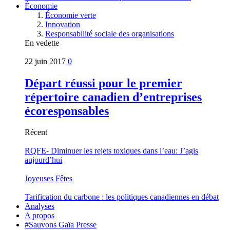
Économie
Économie verte
Innovation
Responsabilité sociale des organisations
En vedette
22 juin 2017
0
Départ réussi pour le premier
répertoire canadien d’entreprises
écoresponsables
Récent
RQFE- Diminuer les rejets toxiques dans l’eau: J’agis
aujourd’hui
Joyeuses Fêtes
Tarification du carbone : les politiques canadiennes en débat
Analyses
A propos
#Sauvons Gaïa Presse