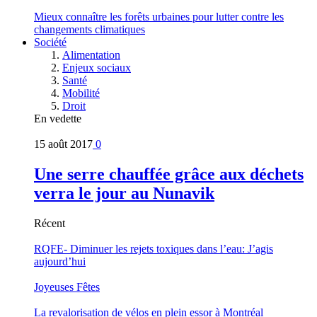
Mieux connaître les forêts urbaines pour lutter contre les
changements climatiques
Société
Alimentation
Enjeux sociaux
Santé
Mobilité
Droit
En vedette
15 août 2017
0
Une serre chauffée grâce aux déchets
verra le jour au Nunavik
Récent
RQFE- Diminuer les rejets toxiques dans l’eau: J’agis
aujourd’hui
Joyeuses Fêtes
La revalorisation de vélos en plein essor à Montréal