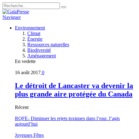
Naviguer
Environnement
Climat
Énergie
Ressources naturelles
Biodiversité
Aménagement
En vedette
16 août 2017
0
Le détroit de Lancaster va devenir la
plus grande aire protégée du Canada
Récent
RQFE- Diminuer les rejets toxiques dans l’eau: J’agis
aujourd’hui
Joyeuses Fêtes