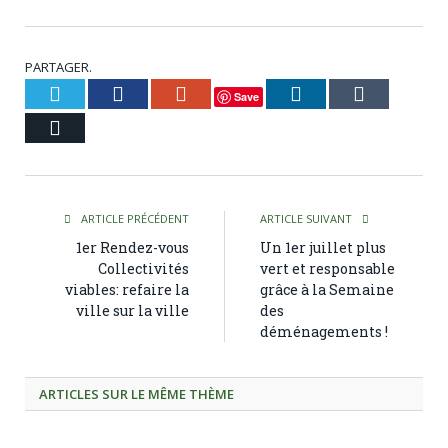
PARTAGER.
Twitter
Facebook
Google+
LinkedIn
Tumblr
Save
Courriel
ARTICLE PRÉCÉDENT
ARTICLE SUIVANT
1er Rendez-vous
Un 1er juillet plus
Collectivités
vert et responsable
viables: refaire la
grâce à la Semaine
ville sur la ville
des
déménagements !
ARTICLES SUR LE MÊME THÈME