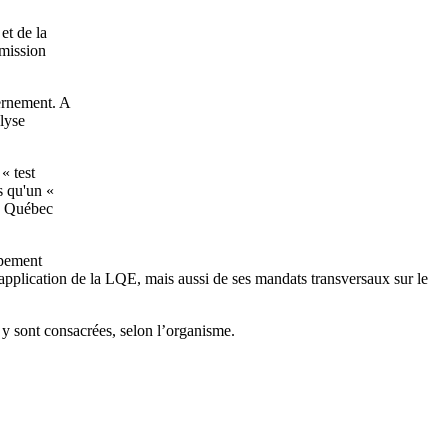
et de la
mmission
vernement. A
alyse
« test
s qu'un «
le Québec
ppement
application de la LQE, mais aussi de ses mandats transversaux sur le
 y sont consacrées, selon l’organisme.