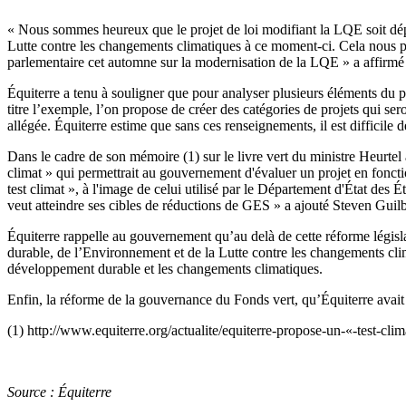
« Nous sommes heureux que le projet de loi modifiant la LQE soit dé
Lutte contre les changements climatiques à ce moment-ci. Cela nous p
parlementaire cet automne sur la modernisation de la LQE » a affirmé
Équiterre a tenu à souligner que pour analyser plusieurs éléments du pr
titre l’exemple, l’on propose de créer des catégories de projets qui se
allégée. Équiterre estime que sans ces renseignements, il est difficile
Dans le cadre de son mémoire (1) sur le livre vert du ministre Heurtel
climat » qui permettrait au gouvernement d'évaluer un projet en fonc
test climat », à l'image de celui utilisé par le Département d'État des
veut atteindre ses cibles de réductions de GES » a ajouté Steven Guilbe
Équiterre rappelle au gouvernement qu’au delà de cette réforme législ
durable, de l’Environnement et de la Lutte contre les changements cli
développement durable et les changements climatiques.
Enfin, la réforme de la gouvernance du Fonds vert, qu’Équiterre avait 
(1) http://www.equiterre.org/actualite/equiterre-propose-un-«-test-clim
Source : Équiterre