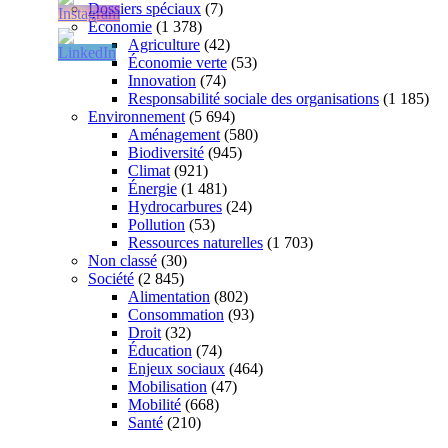
Dossiers spéciaux
(7)
Économie
(1 378)
Agriculture
(42)
Économie verte
(53)
Innovation
(74)
Responsabilité sociale des organisations
(1 185)
Environnement
(5 694)
Aménagement
(580)
Biodiversité
(945)
Climat
(921)
Énergie
(1 481)
Hydrocarbures
(24)
Pollution
(53)
Ressources naturelles
(1 703)
Non classé
(30)
Société
(2 845)
Alimentation
(802)
Consommation
(93)
Droit
(32)
Éducation
(74)
Enjeux sociaux
(464)
Mobilisation
(47)
Mobilité
(668)
Santé
(210)