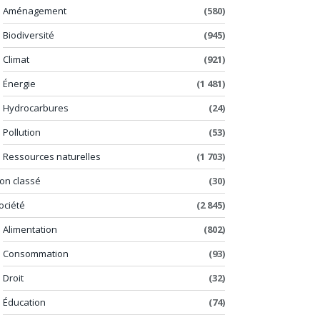
Aménagement
(580)
Biodiversité
(945)
Climat
(921)
Énergie
(1 481)
Hydrocarbures
(24)
Pollution
(53)
Ressources naturelles
(1 703)
on classé
(30)
ociété
(2 845)
Alimentation
(802)
Consommation
(93)
Droit
(32)
Éducation
(74)