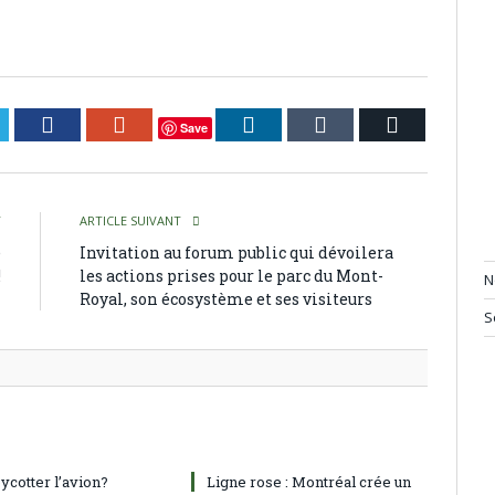
itter
Facebook
Google+
LinkedIn
Tumblr
Courriel
Save
T
ARTICLE SUIVANT
e
Invitation au forum public qui dévoilera
!
les actions prises pour le parc du Mont-
N
Royal, son écosystème et ses visiteurs
S
oycotter l’avion?
Ligne rose : Montréal crée un