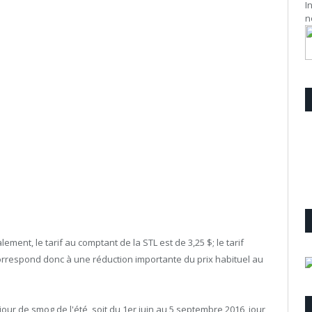
I
n
ent, le tarif au comptant de la STL est de 3,25 $; le tarif
orrespond donc à une réduction importante du prix habituel au
ur de smog de l'été, soit du 1er juin au 5 septembre 2016, jour