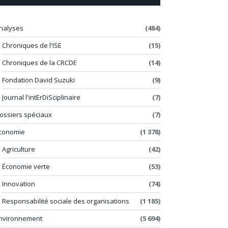
nalyses
(484)
Chroniques de l'ISE
(15)
Chroniques de la CRCDE
(14)
Fondation David Suzuki
(9)
Journal l'intErDiSciplinaire
(7)
ossiers spéciaux
(7)
conomie
(1 378)
Agriculture
(42)
Économie verte
(53)
Innovation
(74)
Responsabilité sociale des organisations
(1 185)
nvironnement
(5 694)