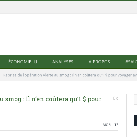
ÉCONOMIE
ANALYSES
A PROPOS
#SAU
»
Reprise de l’opération Alerte au smog : Il n’en coûtera qu’1 $ pour voyager av
u smog : Il n’en coûtera qu’1 $ pour
0
MOBILITÉ