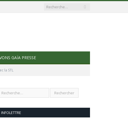
VONS GAÏA PRESSE
ec la STL
INFOLETTRE