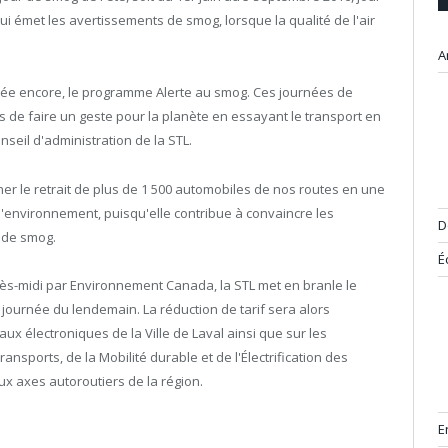
i émet les avertissements de smog, lorsque la qualité de l'air
A
ée encore, le programme Alerte au smog. Ces journées de
s de faire un geste pour la planète en essayant le transport en
seil d'administration de la STL.
er le retrait de plus de 1 500 automobiles de nos routes en une
 l'environnement, puisqu'elle contribue à convaincre les
D
s de smog.
É
rès-midi par Environnement Canada, la STL met en branle le
 journée du lendemain. La réduction de tarif sera alors
 électroniques de la Ville de Laval ainsi que sur les
sports, de la Mobilité durable et de l'Électrification des
aux axes autoroutiers de la région.
E