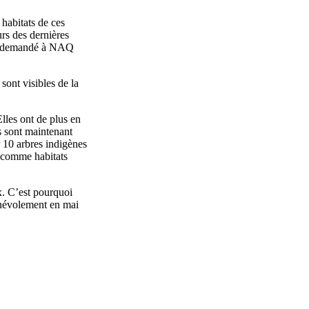
 habitats de ces
urs des dernières
, a demandé à NAQ
ont visibles de la
lles ont de plus en
rs sont maintenant
r 10 arbres indigènes
és comme habitats
ux. C’est pourquoi
énévolement en mai