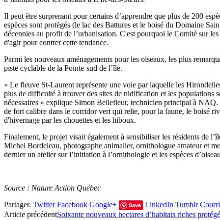
Il peut être surprenant pour certains d’apprendre que plus de 200 espè
espèces sont protégés (le lac des Battures et le boisé du Domaine Sain
décennies au profit de l’urbanisation. C'est pourquoi le Comité sur l
d'agir pour contrer cette tendance.
Parmi les nouveaux aménagements pour les oiseaux, les plus remarquabl
piste cyclable de la Pointe-sud de l’île.
« Le fleuve St-Laurent représente une voie par laquelle les Hirondell
plus de difficulté à trouver des sites de nidification et les population
nécessaires » explique Simon Bellefleur, technicien principal à NAQ. 
de fort calibre dans le corridor vert qui relie, pour la faune, le boisé
d'hivernage par les chouettes et les hiboux.
Finalement, le projet visait également à sensibiliser les résidents de l’
Michel Bordeleau, photographe animalier, ornithologue amateur et me
dernier un atelier sur l’initiation à l’ornithologie et les espèces d’oise
Source : Nature Action Québec
Partager.
Twitter
Facebook
Google+
LinkedIn
Tumblr
Courri
Save
Article précédent
Soixante nouveaux hectares d’habitats riches protégé