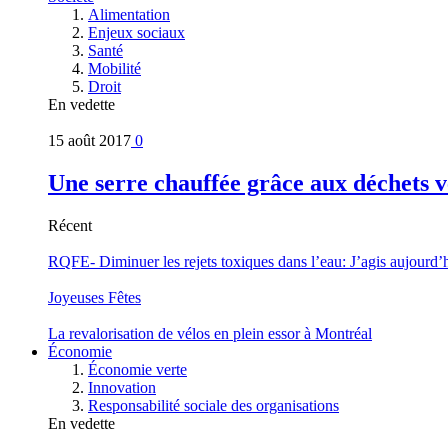
Alimentation
Enjeux sociaux
Santé
Mobilité
Droit
En vedette
15 août 2017
0
Une serre chauffée grâce aux déchets v
Récent
RQFE- Diminuer les rejets toxiques dans l’eau: J’agis aujourd’
Joyeuses Fêtes
La revalorisation de vélos en plein essor à Montréal
Économie
Économie verte
Innovation
Responsabilité sociale des organisations
En vedette