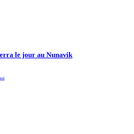
erra le jour au Nunavik
hui