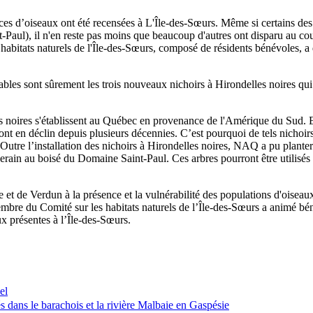
ces d’oiseaux ont été recensées à L'Île-des-Sœurs. Même si certains des
t-Paul), il n'en reste pas moins que beaucoup d'autres ont disparu au co
es habitats naturels de l'Île-des-Sœurs, composé de résidents bénévoles
es sont sûrement les trois nouveaux nichoirs à Hirondelles noires qui s
es noires s'établissent au Québec en provenance de l'Amérique du Sud. E
s sont en déclin depuis plusieurs décennies. C’est pourquoi de tels nichoi
Outre l’installation des nichoirs à Hirondelles noires, NAQ a pu plante
 riverain au boisé du Domaine Saint-Paul. Ces arbres pourront être utilis
île et de Verdun à la présence et la vulnérabilité des populations d'oisea
mbre du Comité sur les habitats naturels de l’Île-des-Sœurs a animé b
aux présentes à l’Île-des-Sœurs.
el
s dans le barachois et la rivière Malbaie en Gaspésie