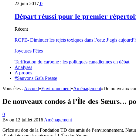
22 juin 2017
0
Départ réussi pour le premier répertoi
Récent
RQFE- Diminuer les rejets toxiques dans l’eau: J’agis aujourd’
Joyeuses Fêtes
Tarification du carbone : les politiques canadiennes en débat
Analyses
A propos
#Sauvons Gaïa Presse
Vous êtes :
Accueil
»
Environnement
»
Aménagement
»
De nouveaux con
De nouveaux condos à l’Île-des-Sœurs… po
0
By
on
12 juillet 2016
Aménagement
Grâce au don de la Fondation TD des amis de l’environnement, Natur
d’habitats pour les oiseaux à L’Île-des-Sœurs.