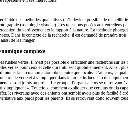
 représente-t-il ses interactions?
vec l’aide des méthodes qualitatives qu’il devient possible de recueillir
otographie (sociologie visuelle). Les questions posées aux entretiens peuv
la perception du verdissement et le rapport à la nature. La méthode photog
os. Dans le contexte de la recherche, il est demandé de prendre trois p
 aussi de les imager.
e dynamique complexe
s ruelles vertes. Il n’est pas possible d’effectuer une recherche sur les 
lles vertes pour ceux et celle qui l’utilisent quotidiennement. Ainsi, pl
iminuer la circulation automobile, autre que locale. D’ailleurs, la quali
une ruelle verte et à s’impliquer dans le projet influencera drastiquement
ement se sont joints au projet. Le groupe d’organisateurs se retrouvant 
i s’impliquent ». Toutefois, comment expliquer que certains ont la capaci
fet, les riverains avec des enfants ont semblé avoir plus de facilité à cr
 alternative aux parcs pour les parents. Ils se retrouvent donc souvent t