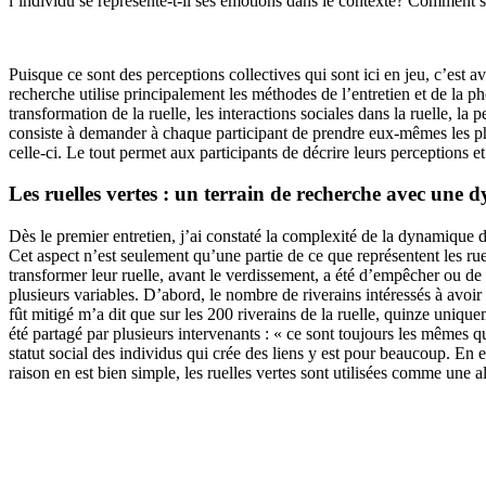
l’individu se représente-t-il ses émotions dans le contexte? Comment se
Puisque ce sont des perceptions collectives qui sont ici en jeu, c’est a
recherche utilise principalement les méthodes de l’entretien et de la ph
transformation de la ruelle, les interactions sociales dans la ruelle, 
consiste à demander à chaque participant de prendre eux-mêmes les phot
celle-ci. Le tout permet aux participants de décrire leurs perceptions et
Les ruelles vertes : un terrain de recherche avec un
Dès le premier entretien, j’ai constaté la complexité de la dynamique de
Cet aspect n’est seulement qu’une partie de ce que représentent les rue
transformer leur ruelle, avant le verdissement, a été d’empêcher ou de d
plusieurs variables. D’abord, le nombre de riverains intéressés à avoir 
fût mitigé m’a dit que sur les 200 riverains de la ruelle, quinze uniqu
été partagé par plusieurs intervenants : « ce sont toujours les mêmes qu
statut social des individus qui crée des liens y est pour beaucoup. En ef
raison en est bien simple, les ruelles vertes sont utilisées comme une