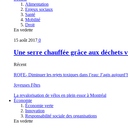
Alimentation
Enjeux sociaux
Santé
Mobilité
Droit
En vedette
15 août 2017
0
Une serre chauffée grâce aux déchets v
Récent
RQFE- Diminuer les rejets toxiques dans l’eau: J’agis aujourd’
Joyeuses Fêtes
La revalorisation de vélos en plein essor à Montréal
Économie
Économie verte
Innovation
Responsabilité sociale des organisations
En vedette