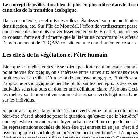
Le concept de «villes durable» de plus en plus utilisé dans le disco
centrales de la transition écologique
.
Dans ce contexte, les efforts des villes s’établissent sur une multit
densification, etc. Sur l’île de Montréal, l’effort de verdissement passe 
conscience des bienfaits du verdissement en ville. En effet, une recen
ce constat, force est d’admettre que la littérature concernant les effet
l’environnement de l’UQAM constituera une contribution en ce sens.
Les effets de la végétation et l’être humain
Bien que les ruelles vertes ne se soient pas fortement imposées comme ob
point de vue écologique, on s’intéresse entre autres aux bienfaits des 
bruit excessif en ville. D’un point de vue psychologique, l’intérêt ser
l’approche sociologique se penche plutôt sur les perceptions des espace
individus sans toujours en donner une définition claire. Ajoutons à ce
les ruelles, sont rarement vus comme des espaces verts légitimes. Une a
sur les individus.
Se pourrait-il que la largeur de l’espace vert vienne influencer le bie
bien-être c’est d’abord se poser la question, qu’est-ce que le bien-être
concept est de demander au citoyen urbain de définir ce que le bien-être
les représentations sociales du bien-être qui entrent ici en jeu, c’est-à
psychologique et sociologique précédemment mentionnées. L’emphase est