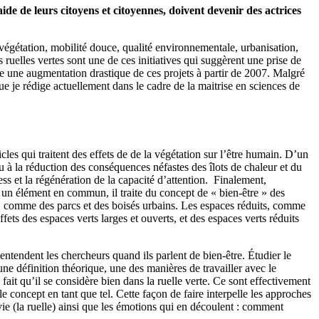
aide de leurs citoyens et citoyennes, doivent devenir des actrices
végétation, mobilité douce, qualité environnementale, urbanisation,
es ruelles vertes sont une de ces initiatives qui suggèrent une prise de
re une augmentation drastique de ces projets à partir de 2007. Malgré
que je rédige actuellement dans le cadre de la maitrise en sciences de
cles qui traitent des effets de de la végétation sur l’être humain. D’un
u à la réduction des conséquences néfastes des îlots de chaleur et du
ess et la régénération de la capacité d’attention. Finalement,
t un élément en commun, il traite du concept de « bien-être » des
ge, comme des parcs et des boisés urbains. Les espaces réduits, comme
ets des espaces verts larges et ouverts, et des espaces verts réduits
entendent les chercheurs quand ils parlent de bien-être. Étudier le
une définition théorique, une des manières de travailler avec le
 fait qu’il se considère bien dans la ruelle verte. Ce sont effectivement
le concept en tant que tel. Cette façon de faire interpelle les approches
ie (la ruelle) ainsi que les émotions qui en découlent : comment