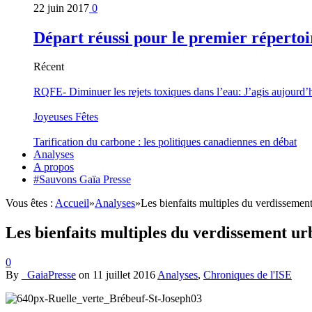
22 juin 2017
0
Départ réussi pour le premier répertoi
Récent
RQFE- Diminuer les rejets toxiques dans l’eau: J’agis aujourd’
Joyeuses Fêtes
Tarification du carbone : les politiques canadiennes en débat
Analyses
A propos
#Sauvons Gaïa Presse
Vous êtes :
Accueil
»
Analyses
»
Les bienfaits multiples du verdissement 
Les bienfaits multiples du verdissement urb
0
By
_GaiaPresse
on
11 juillet 2016
Analyses
,
Chroniques de l'ISE