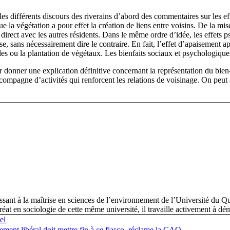
es différents discours des riverains d’abord des commentaires sur les eff
 la végétation a pour effet la création de liens entre voisins. De la mise 
t direct avec les autres résidents. Dans le même ordre d’idée, les effets 
ise, sans nécessairement dire le contraire. En fait, l’effet d’apaisement 
les ou la plantation de végétaux. Les bienfaits sociaux et psychologiques
ur donner une explication définitive concernant la représentation du bien-
ompagne d’activités qui renforcent les relations de voisinage. On peut a
ssant à la maîtrise en sciences de l’environnement de l’Université du Qu
t en sociologie de cette même université, il travaille activement à démon
el
ent libéral doit mettre fin à ce fiasco, réclame la CAQ