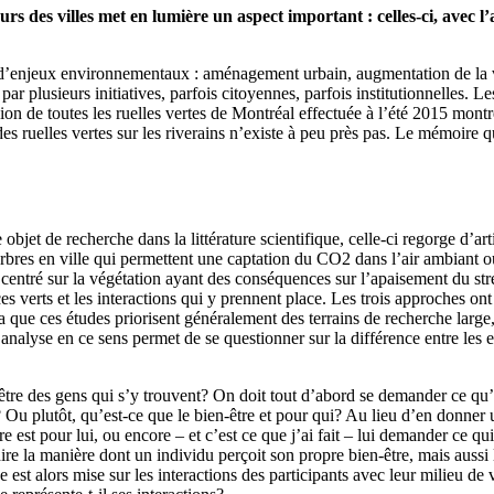
urs des villes met en lumière un aspect important : celles-ci, avec l’
ude d’enjeux environnementaux : aménagement urbain, augmentation de la 
par plusieurs initiatives, parfois citoyennes, parfois institutionnelles. L
sion de toutes les ruelles vertes de Montréal effectuée à l’été 2015 mont
s des ruelles vertes sur les riverains n’existe à peu près pas. Le mémoire 
jet de recherche dans la littérature scientifique, celle-ci regorge d’arti
arbres en ville qui permettent une captation du CO2 dans l’air ambiant o
a centré sur la végétation ayant des conséquences sur l’apaisement du str
s verts et les interactions qui y prennent place. Les trois approches on
la que ces études priorisent généralement des terrains de recherche lar
nalyse en ce sens permet de se questionner sur la différence entre les eff
n-être des gens qui s’y trouvent? On doit tout d’abord se demander ce qu’
? Ou plutôt, qu’est-ce que le bien-être et pour qui? Au lieu d’en donner 
 est pour lui, ou encore – et c’est ce que j’ai fait – lui demander ce qui
-dire la manière dont un individu perçoit son propre bien-être, mais aussi 
 alors mise sur les interactions des participants avec leur milieu de v