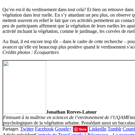
Qu’en est-il du verdissement dans tout cela? Et bien on retrouve dans l
végétation dans leur ruelle. En s’y attardant un peu plus, on observe que
mettent souvent en relief le fait que ces activités permettent un contac
peu de participants affirment que la végétation de leurs ruelles les apa
activité incluant la végétation, comme le jardinage, les corvées de ruel
Au final, il est encore trop tôt – dans le cadre de cette recherche – po
avancer qu’elle est beaucoup plus positive quand le verdissement s’acc
Crédits photos : Écoquartiers
Jonathan Reeves-Latour
Finissant à la maîtrise en sciences de l’environement de l’UQAM
Fini
psychologiques de la végétation urbaine. Possédant aussi un baccalauréa
Partager.
Twitter
Facebook
Google+
LinkedIn
Tumblr
Courri
Save
Article précédent
Centrale de TransCanada à Bécancour – Le gouvernem