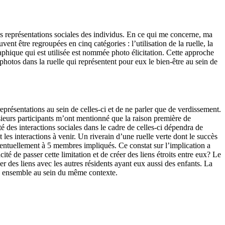
 les représentations sociales des individus. En ce qui me concerne, ma
ent être regroupées en cinq catégories : l’utilisation de la ruelle, la
raphique qui est utilisée est nommée photo élicitation. Cette approche
hotos dans la ruelle qui représentent pour eux le bien-être au sein de
représentations au sein de celles-ci et de ne parler que de verdissement.
usieurs participants m’ont mentionné que la raison première de
té des interactions sociales dans le cadre de celles-ci dépendra de
 les interactions à venir. Un riverain d’une ruelle verte dont le succès
éventuellement à 5 membres impliqués. Ce constat sur l’implication a
té de passer cette limitation et de créer des liens étroits entre eux? Le
éer des liens avec les autres résidents ayant eux aussi des enfants. La
ous ensemble au sein du même contexte.