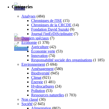
Catégories
Analyses
(484)
Chroniques de l'ISE
(15)
Chroniques de la CRCDE
(14)
Fondation David Suzuki
(9)
Journal l'intErDiSciplinaire
(7)
Dossiers spéciaux
(7)
Économie
(1 378)
Agriculture
(42)
Économie verte
(53)
Innovation
(74)
Responsabilité sociale des organisations
(1 185)
Environnement
(5 694)
Aménagement
(580)
Biodiversité
(945)
Climat
(921)
Énergie
(1 481)
Hydrocarbures
(24)
Pollution
(53)
Ressources naturelles
(1 703)
Non classé
(30)
Société
(2 845)
Alimentation
(802)