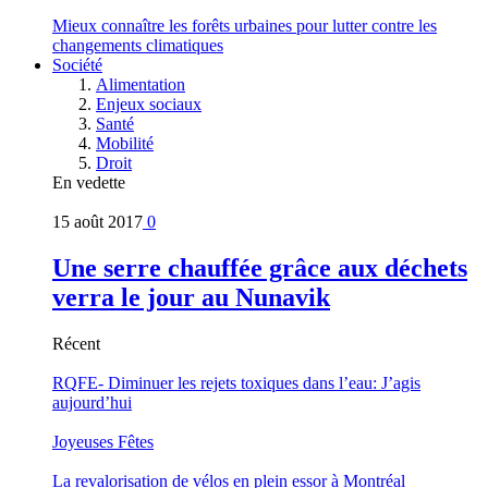
Mieux connaître les forêts urbaines pour lutter contre les
changements climatiques
Société
Alimentation
Enjeux sociaux
Santé
Mobilité
Droit
En vedette
15 août 2017
0
Une serre chauffée grâce aux déchets
verra le jour au Nunavik
Récent
RQFE- Diminuer les rejets toxiques dans l’eau: J’agis
aujourd’hui
Joyeuses Fêtes
La revalorisation de vélos en plein essor à Montréal