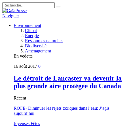
Naviguer
Environnement
Climat
Énergie
Ressources naturelles
Biodiversité
Aménagement
En vedette
16 août 2017
0
Le détroit de Lancaster va devenir la
plus grande aire protégée du Canada
Récent
RQFE- Diminuer les rejets toxiques dans l’eau: J’agis
aujourd’hui
Joyeuses Fêtes