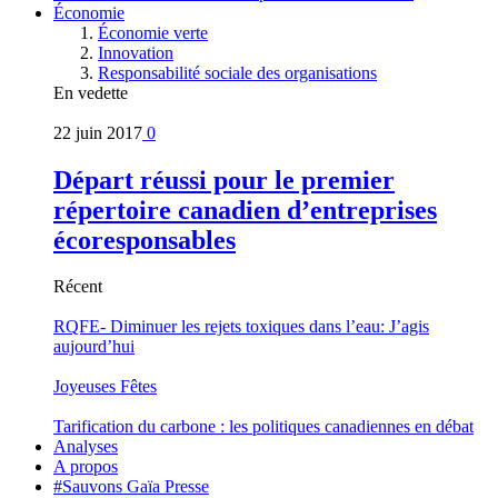
Économie
Économie verte
Innovation
Responsabilité sociale des organisations
En vedette
22 juin 2017
0
Départ réussi pour le premier
répertoire canadien d’entreprises
écoresponsables
Récent
RQFE- Diminuer les rejets toxiques dans l’eau: J’agis
aujourd’hui
Joyeuses Fêtes
Tarification du carbone : les politiques canadiennes en débat
Analyses
A propos
#Sauvons Gaïa Presse