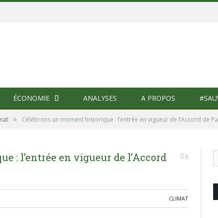
ÉCONOMIE
ANALYSES
A PROPOS
#SAU
»
mat
Célébrons un moment historique : l’entrée en vigueur de l’Accord de Pa
e : l’entrée en vigueur de l’Accord
0
CLIMAT