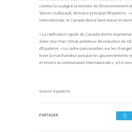
comme l’a souligné la ministre de l’Environnement 
Steven Guilbeault, directeur principal d’Équiterre
internationale, le Canada devra faire mieux en terme
« La ratification rapide du Canada donne maintenant 
doter d’un Plan Climat ambitieux de réduction de GE
d’Équiterre. « Le cadre pancanadien sur les chang
livrer la marchandise puisque les gouvernements 
et envers la communauté internationale », a-t-il conc
Source :Equiterre
PARTAGER.
Tw