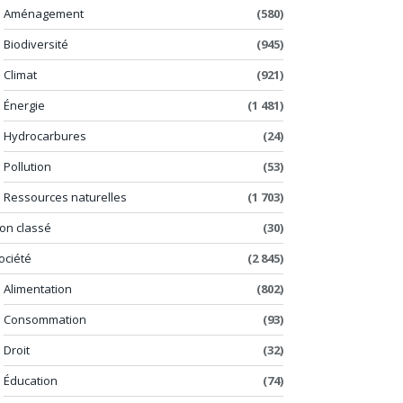
Aménagement
(580)
Biodiversité
(945)
Climat
(921)
Énergie
(1 481)
Hydrocarbures
(24)
Pollution
(53)
Ressources naturelles
(1 703)
on classé
(30)
ociété
(2 845)
Alimentation
(802)
Consommation
(93)
Droit
(32)
Éducation
(74)