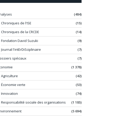
nalyses
(484)
Chroniques de l'ISE
(15)
Chroniques de la CRCDE
(14)
Fondation David Suzuki
(9)
Journal l'intErDiSciplinaire
(7)
ossiers spéciaux
(7)
conomie
(1 378)
Agriculture
(42)
Économie verte
(53)
Innovation
(74)
Responsabilité sociale des organisations
(1 185)
nvironnement
(5 694)