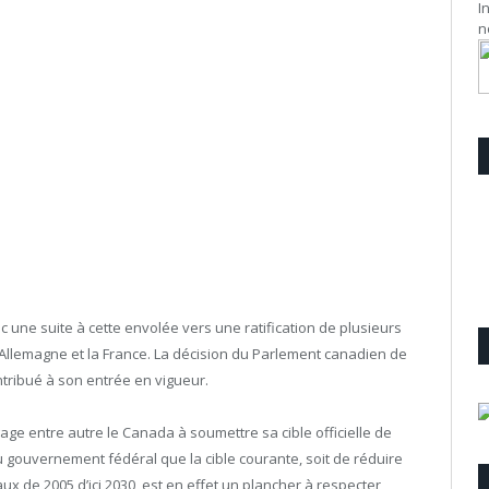
I
n
 une suite à cette envolée vers une ratification de plusieurs
Allemagne et la France. La décision du Parlement canadien de
ontribué à son entrée en vigueur.
gage entre autre le Canada à soumettre sa cible officielle de
 gouvernement fédéral que la cible courante, soit de réduire
 de 2005 d’ici 2030, est en effet un plancher à respecter,