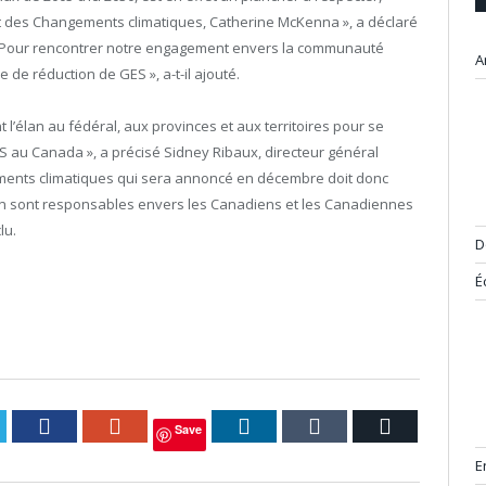
et des Changements climatiques, Catherine McKenna », a déclaré
. « Pour rencontrer notre engagement envers la communauté
A
 de réduction de GES », a-t-il ajouté.
l’élan au fédéral, aux provinces et aux territoires pour se
S au Canada », a précisé Sidney Ribaux, directeur général
ements climatiques qui sera annoncé en décembre doit donc
en sont responsables envers les Canadiens et les Canadiennes
lu.
D
É
itter
Facebook
Google+
LinkedIn
Tumblr
Courriel
Save
E