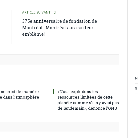
T
ARTICLE SUIVANT
s
375e anniversaire de fondation de
e
Montréal : Montréal aura sa fleur
s
emblème!
s
N
S
ne croit de manière
«Nous exploitons les
e dans l’atmosphère
ressources limitées de cette
planète comme s’il n’y avait pas
de lendemain», dénonce l’ONU