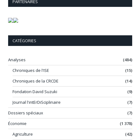
PARTENAIRES
CATÉGORIES
Analyses
(484)
Chroniques de l'ISE
(15)
Chroniques de la CRCDE
(14)
Fondation David Suzuki
(9)
Journal l'intErDiSciplinaire
(7)
Dossiers spéciaux
(7)
Économie
(1 378)
Agriculture
(42)