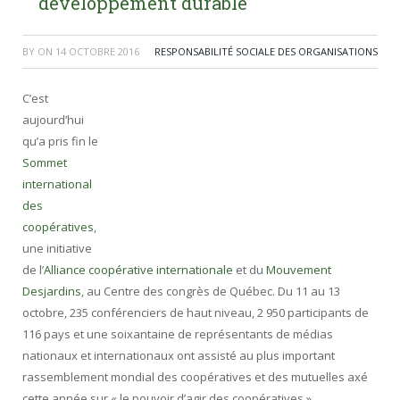
développement durable
BY
ON
14 OCTOBRE 2016
RESPONSABILITÉ SOCIALE DES ORGANISATIONS
C’est
aujourd’hui
qu’a pris fin le
Sommet
international
des
coopératives
,
une initiative
de l’
Alliance coopérative internationale
et du
Mouvement
Desjardins
, au Centre des congrès de Québec. Du 11 au 13
octobre, 235 conférenciers de haut niveau, 2 950 participants de
116 pays et une soixantaine de représentants de médias
nationaux et internationaux ont assisté au plus important
rassemblement mondial des coopératives et des mutuelles axé
cette année sur « le pouvoir d’agir des coopératives ».