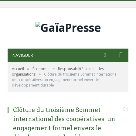
NAVIGUER
»
»
Accueil
Économie
Responsabilité sociale des
»
organisations
Clôture du troisième Sommet international
des coopératives: un engagement formel envers le
développement durable
Clôture du troisième Sommet
0
international des coopératives: un
engagement formel envers le