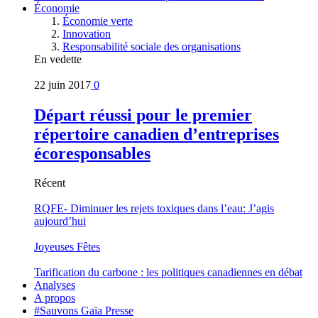
Économie
Économie verte
Innovation
Responsabilité sociale des organisations
En vedette
22 juin 2017
0
Départ réussi pour le premier
répertoire canadien d’entreprises
écoresponsables
Récent
RQFE- Diminuer les rejets toxiques dans l’eau: J’agis
aujourd’hui
Joyeuses Fêtes
Tarification du carbone : les politiques canadiennes en débat
Analyses
A propos
#Sauvons Gaïa Presse