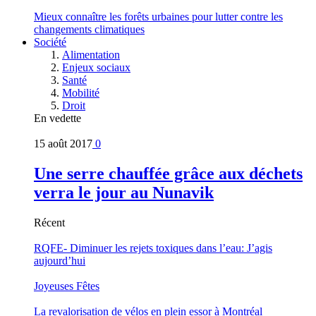
Mieux connaître les forêts urbaines pour lutter contre les
changements climatiques
Société
Alimentation
Enjeux sociaux
Santé
Mobilité
Droit
En vedette
15 août 2017
0
Une serre chauffée grâce aux déchets
verra le jour au Nunavik
Récent
RQFE- Diminuer les rejets toxiques dans l’eau: J’agis
aujourd’hui
Joyeuses Fêtes
La revalorisation de vélos en plein essor à Montréal