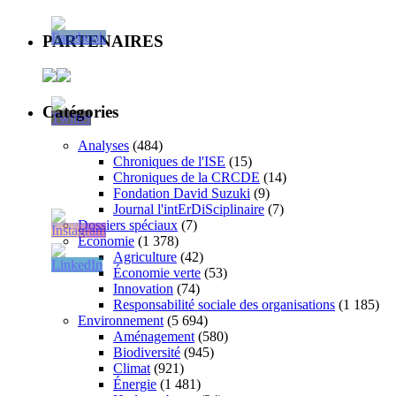
PARTENAIRES
Catégories
Analyses
(484)
Chroniques de l'ISE
(15)
Chroniques de la CRCDE
(14)
Fondation David Suzuki
(9)
Journal l'intErDiSciplinaire
(7)
Dossiers spéciaux
(7)
Économie
(1 378)
Agriculture
(42)
Économie verte
(53)
Innovation
(74)
Responsabilité sociale des organisations
(1 185)
Environnement
(5 694)
Aménagement
(580)
Biodiversité
(945)
Climat
(921)
Énergie
(1 481)