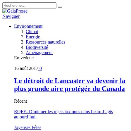
Naviguer
Environnement
Climat
Énergie
Ressources naturelles
Biodiversité
Aménagement
En vedette
16 août 2017
0
Le détroit de Lancaster va devenir la
plus grande aire protégée du Canada
Récent
RQFE- Diminuer les rejets toxiques dans l’eau: J’agis
aujourd’hui
Joyeuses Fêtes