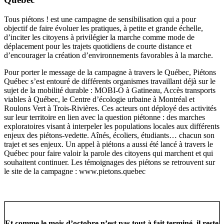
Tous piétons ! est une campagne de sensibilisation qui a pour
objectif de faire évoluer les pratiques, à petite et grande échelle,
d’inciter les citoyens à privilégier la marche comme mode de
déplacement pour les trajets quotidiens de courte distance et
d’encourager la création d’environnements favorables à la marche.
Pour porter le message de la campagne à travers le Québec, Piétons
Québec s’est entouré de différents organismes travaillant déjà sur le
sujet de la mobilité durable : MOBI-O à Gatineau, Accès transports
viables à Québec, le Centre d’écologie urbaine à Montréal et
Roulons Vert à Trois-Rivières. Ces acteurs ont déployé des activités
sur leur territoire en lien avec la question piétonne : des marches
exploratoires visant à interpeler les populations locales aux différents
enjeux des piétons-vedette. Aînés, écoliers, étudiants… chacun son
trajet et ses enjeux. Un appel à piétons a aussi été lancé à travers le
Québec pour faire valoir la parole des citoyens qui marchent et qui
souhaitent continuer. Les témoignages des piétons se retrouvent sur
le site de la campagne : www.pietons.quebec
Et comme le mois d’octobre n’est pas tout à fait terminé, il reste