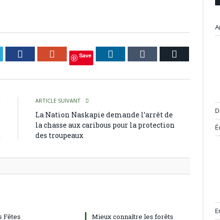
A
itter
Facebook
Google+
LinkedIn
Tumblr
Courriel
Save
T
ARTICLE SUIVANT
D
n
La Nation Naskapie demande l’arrêt de
s
la chasse aux caribous pour la protection
É
x
des troupeaux
E
 Fêtes
Mieux connaître les forêts