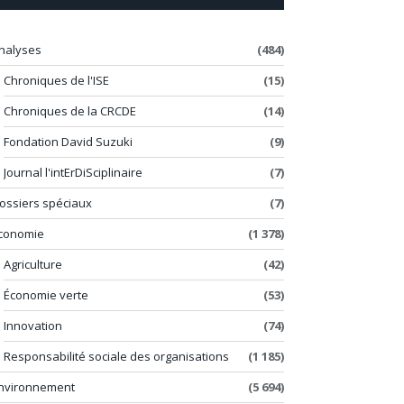
nalyses
(484)
Chroniques de l'ISE
(15)
Chroniques de la CRCDE
(14)
Fondation David Suzuki
(9)
Journal l'intErDiSciplinaire
(7)
ossiers spéciaux
(7)
conomie
(1 378)
Agriculture
(42)
Économie verte
(53)
Innovation
(74)
Responsabilité sociale des organisations
(1 185)
nvironnement
(5 694)