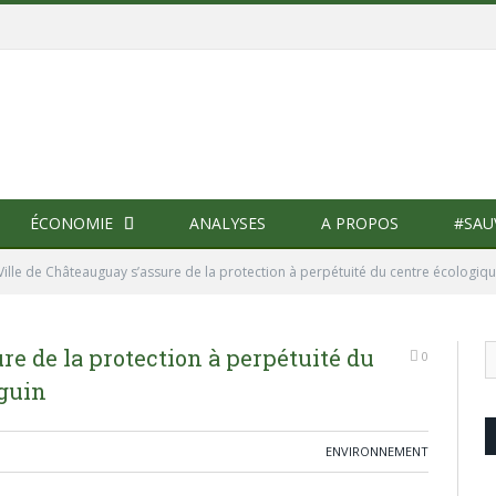
ÉCONOMIE
ANALYSES
A PROPOS
#SAU
Ville de Châteauguay s’assure de la protection à perpétuité du centre écologiq
re de la protection à perpétuité du
0
guin
ENVIRONNEMENT