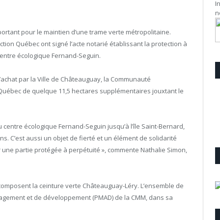
I
n
ortant pour le maintien d’une trame verte métropolitaine.
ction Québec ont signé l’acte notarié établissant la protection à
 centre écologique Fernand-Seguin.
à l’achat par la Ville de Châteauguay, la Communauté
 Québec de quelque 11,5 hectares supplémentaires jouxtant le
du centre écologique Fernand-Seguin jusqu’à l’île Saint-Bernard,
s. C’est aussi un objet de fierté et un élément de solidarité
r une partie protégée à perpétuité », commente Nathalie Simon,
 composent la ceinture verte Châteauguay-Léry. L’ensemble de
aménagement et de développement (PMAD) de la CMM, dans sa