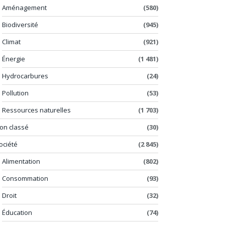
Aménagement
(580)
Biodiversité
(945)
Climat
(921)
Énergie
(1 481)
Hydrocarbures
(24)
Pollution
(53)
Ressources naturelles
(1 703)
on classé
(30)
ociété
(2 845)
Alimentation
(802)
Consommation
(93)
Droit
(32)
Éducation
(74)